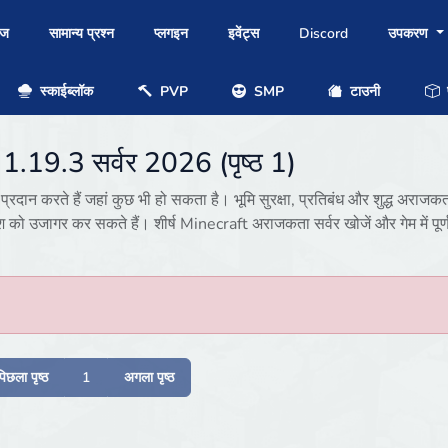
ोज
सामान्य प्रश्न
प्लगइन
इवेंट्स
Discord
उपकरण
स्काईब्लॉक
PVP
SMP
टाउनी
प
 1.19.3 सर्वर 2026 (पृष्ठ 1)
ान करते हैं जहां कुछ भी हो सकता है। भूमि सुरक्षा, प्रतिबंध और शुद्ध अराजकत
श को उजागर कर सकते हैं। शीर्ष Minecraft अराजकता सर्वर खोजें और गेम में पूर्
पिछला पृष्ठ
1
अगला पृष्ठ