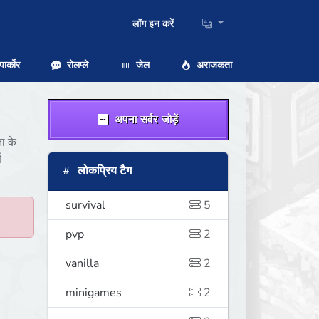
लॉग इन करें
ार्कोर
रोलप्ले
जेल
अराजकता
अपना सर्वर जोड़ें
ा के
ण
लोकप्रिय टैग
survival
5
pvp
2
vanilla
2
minigames
2