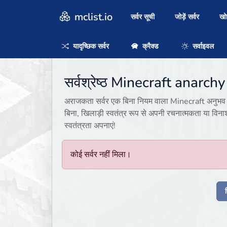
mclist.io
सर्वर सूची
जोड़ें सर्वर
ख
यादृच्छिक सर्वर
क्रैक्ड
सर्वाइवल
सर्वश्रेष्ठ Minecraft anarchy
अराजकता सर्वर एक बिना नियम वाला Minecraft अनुभव प्रद
बिना, खिलाड़ी स्वतंत्र रूप से अपनी रचनात्मकता या विना
स्वतंत्रता अपनाएं!
कोई सर्वर नहीं मिला।