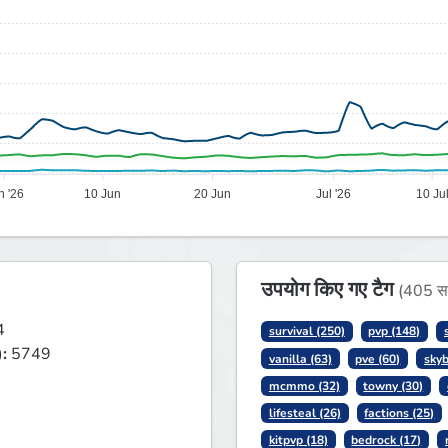
n '26
10 Jun
20 Jun
Jul '26
10 Ju
उपयोग किए गए टैग
(405 सत्
4
survival (250)
pvp (148)
):
5749
vanilla (63)
pve (60)
skyb
mcmmo (32)
towny (30)
lifesteal (26)
factions (25)
kitpvp (18)
bedrock (17)