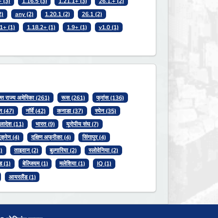
 (3)
1.16.5 (3)
1.21.1+ (3)
26.1.+ (2)
2)
any (2)
1.20.1 (2)
26.1 (2)
1+ (1)
1.18.2+ (1)
1.9+ (1)
v1.0 (1)
क्त राज्य अमेरिका (261)
रूस (261)
फ्रांस (136)
न (47)
नॉर्वे (42)
कनाडा (37)
स्पेन (35)
ग्लादेश (11)
भारत (9)
यूरोपीय संघ (7)
ूक्रेन (4)
दक्षिण अफ्रीका (4)
सिंगापुर (4)
)
ताइवान (2)
बुल्गारिया (2)
स्लोवेनिया (2)
ड (1)
बेल्जियम (1)
मलेशिया (1)
IQ (1)
आयरलैंड (1)