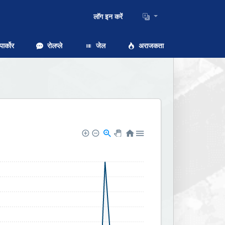
लॉग इन करें
ार्कोर
रोलप्ले
जेल
अराजकता