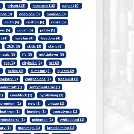
)
prison (13)
hardcore (10)
paper (10)
jobs (9)
oneblock (9)
modded (8)
earth (6)
custom (6)
ranks (6)
ns (5)
polish (5)
polski (5)
t (4)
havefun (4)
freedom (4)
2b2t (3)
skills (3)
clans (3)
magic (3)
ffa (3)
multiplayer (3)
rpg (2)
citybuild (2)
hcf (2)
)
active (2)
slimefun (2)
quests (2)
mepark (1)
companions (1)
freebuild (1)
adercraft (1)
sentymentalny (1)
1)
caveblock (1)
pyrofishing (1)
-premium (1)
new (1)
unique (1)
deathrun (1)
bending (1)
apocalypse (1)
projectkorra (1)
pokemon (1)
whitelisted (1)
ary (1)
manimcpl (1)
landclaiming (1)