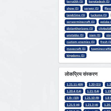
terralith (1)
bangladesh (1)
show (1)
serwer (1)
ffas
landclime (1)
lucksmp (1)
serwerminecraft (1)
polska 
distanthorizons (1)
citybuild
unstable (1)
siam (1)
slo
custom-enemies (1)
fresh (1
movecraft (1)
topminecraftb
kingdoms (1)
लोकप्रिय संस्करण
1.21.11 (69)
1.20 (21)
1.2
1.20.4 (14)
1.21 (14)
1.19
1.8+ (10)
1.21.10 (9)
1.8 
1.21.5 (4)
1.21.3 (4)
1.20.