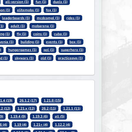
all-version (1)
fun (1)
duels (1)
oon (1)
elitemobs (1)
fox (1)
leaderboards (1)
mcdcompl (1)
rides (1)
(1)
adult (1)
mobarena (1)
ing (1)
fly (1)
coins (1)
cuba (1)
venia (1)
building (1)
events (1)
box (1)
)
hungergames (1)
qol (1)
superhero (1)
d (1)
skywars (1)
old (1)
practicepvp (1)
1.4 (19)
26.1.2 (17)
1.21.8 (15)
.2 (12)
1.21.x (12)
26.2 (11)
1.21.1 (11)
(9)
1.19.4 (9)
1.19.3 (6)
all (5)
6 (4)
1.19 (4)
1.21+ (4)
1.12.2 (4)