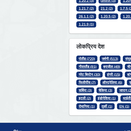
1.20.2 (3)
latest (3)
1.20+
1.21.7 (2)
21.2 (2)
1.7.5 (
26.1.1 (2)
1.20.5 (2)
1.20.
1.21.9 (1)
लोकप्रिय देश
पोलैंड (720)
जर्मनी (513)
संयु
नीदरलैंड (91)
ब्राज़ील (49)
ची
ग्रेट ब्रिटेन (30)
हंगरी (15)
बां
फिलीपींस (7)
ऑस्ट्रेलिया (6)
य
सर्बिया (3)
चेकिया (3)
जापान (2
इटली (2)
इंडोनेशिया (1)
थाईलैं
रोमानिया (1)
तुर्की (1)
EN (1)