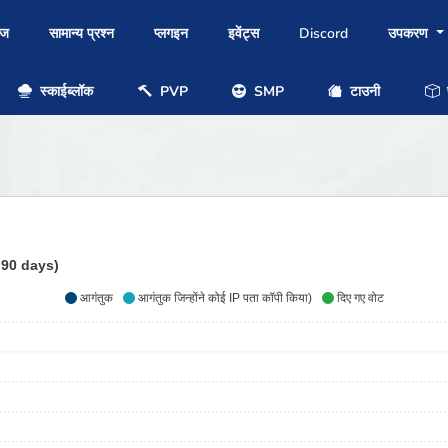
ोज
सामान्य प्रश्न
प्लगइन
इवेंट्स
Discord
उपकरण
स्काईब्लॉक
PVP
SMP
टाउनी
प
 90 days)
आगंतुक
आगंतुक जिन्होंने कोई IP पता कॉपी किया)
दिए गए वोट