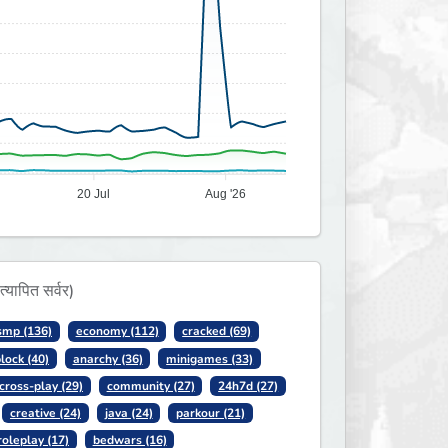
l
20 Jul
Aug '26
यापित सर्वर)
smp (136)
economy (112)
cracked (69)
lock (40)
anarchy (36)
minigames (33)
cross-play (29)
community (27)
24h7d (27)
creative (24)
java (24)
parkour (21)
roleplay (17)
bedwars (16)