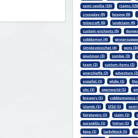
semi-vanilla (16)
claims (15
crossplay (9)
boxpvp (9)
minecraft (6)
landclaim (6)
custom-enchants (5)
dungeo
cobblemon (4)
geysersuppor
simplevoicechat (4)
gens (3)
pixelmon (3)
zombie (3)
team (2)
custom-items (2)
anarchiaffa (2)
adventure (2
español (1)
gildie (1)
the
uhc (1)
openworld (1)
am
brewery (1)
cobblemonoce (
islands (1)
1f2d (1)
semi
fairplayers (1)
claim (1)
auraskills (1)
tntrun (1)
kasa (1)
luckyblock (1)
st