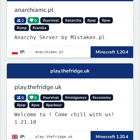
anarchiamc.pl
2
0
#survival
#anarchy
#pvp
#pve
#smp
#vanilla
Anarchy Server by Mistaken.pl
IP:
Minecraft 1.20.4
play.thefridge.uk
play.thefridge.uk
0
0
#survival
#minigames
#economy
#pvp
#pve
#parkour
Welcome to ! Come chill with us!
1.21.10
IP:
Minecraft 1.20.4