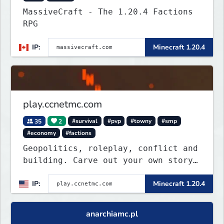
MassiveCraft - The 1.20.4 Factions
RPG
IP:
Minecraft 1.20.4
play.ccnetmc.com
35
2
#survival
#pvp
#towny
#smp
#economy
#factions
Geopolitics, roleplay, conflict and
building. Carve out your own story
on a 1:1000 map of Earth using
IP:
Minecraft 1.20.4
tanks, warships, guns and more.
Express your creative side by
building cities that the world will
anarchiamc.pl
envy.