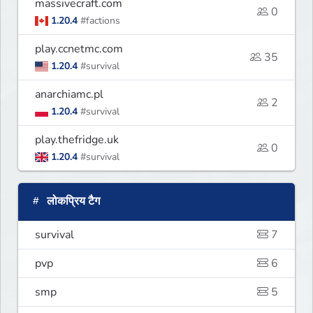
massivecraft.com
0
1.20.4
#factions
play.ccnetmc.com
35
1.20.4
#survival
anarchiamc.pl
2
1.20.4
#survival
play.thefridge.uk
0
1.20.4
#survival
लोकप्रिय टैग
survival
7
pvp
6
smp
5