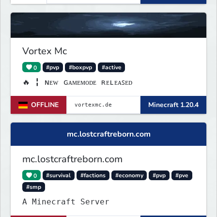
Vortex Mc
0
#pvp
#boxpvp
#active
🔥 ╏ ɴᴇᴡ ɢᴀᴍᴇᴍᴏᴅᴇ ʀᴇʟᴇᴀꜱᴇᴅ
OFFLINE
Minecraft 1.20.4
mc.lostcraftreborn.com
mc.lostcraftreborn.com
0
#survival
#factions
#economy
#pvp
#pve
#smp
A Minecraft Server