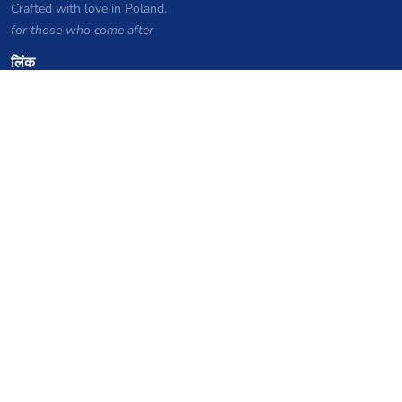
Crafted with love in Poland,
for those who come after
लिंक
गोपनीयता नीति
सर्वर सूची संग्रह
आंकड़े
ज्ञानकोष
फाइलें
VPS होस्टिंग कूपन
netcup
Hetzner
SkillHost.pl
Minecraft होस्टिंग कूपन
Craftserve
IceHost.pl
AI कूपन
z.ai