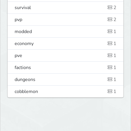
survival
2
pvp
2
modded
1
economy
1
pve
1
factions
1
dungeons
1
cobblemon
1