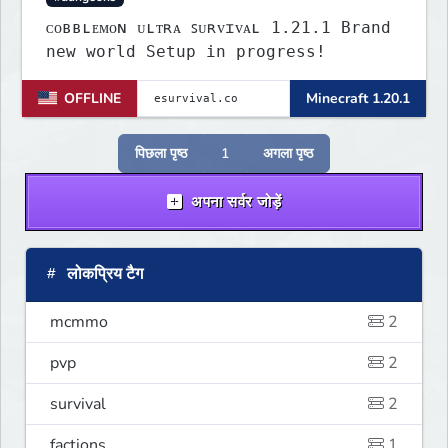
ᴄᴏʙʙʟᴇᴍᴏɴ ᴜʟᴛʀᴀ ꜱᴜʀᴠɪᴠᴀʟ 1.21.1 Brand
new world Setup in progress!
OFFLINE
Minecraft 1.20.1
पिछला पृष्ठ
1
अगला पृष्ठ
अपना सर्वर जोड़ें
लोकप्रिय टैग
mcmmo
2
pvp
2
survival
2
factions
1