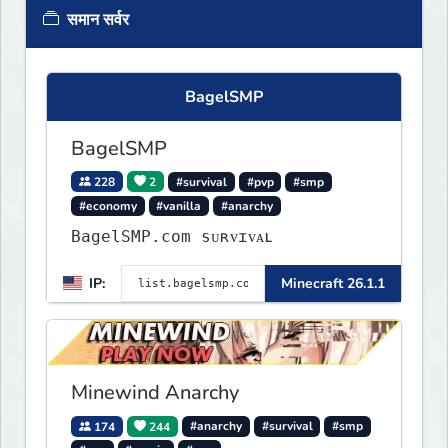
समान सर्वर
BagelSMP
BagelSMP
228
2
#survival
#pvp
#smp
#economy
#vanilla
#anarchy
BagelSMP.com ѕᴜʀᴠɪᴠᴀʟ
IP:
Minecraft 26.1.1
Minewind Anarchy
174
244
#anarchy
#survival
#smp