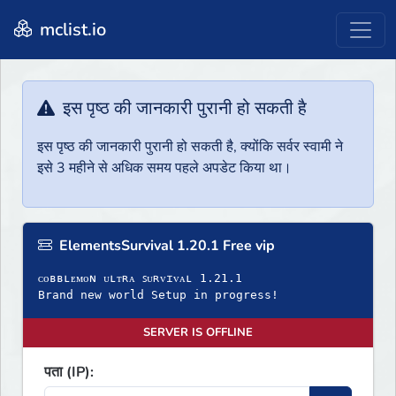
mclist.io
इस पृष्ठ की जानकारी पुरानी हो सकती है
इस पृष्ठ की जानकारी पुरानी हो सकती है, क्योंकि सर्वर स्वामी ने
इसे 3 महीने से अधिक समय पहले अपडेट किया था।
ElementsSurvival 1.20.1 Free vip
ᴄᴏʙʙʟᴇᴍᴏɴ ᴜʟᴛʀᴀ ꜱᴜʀᴠɪᴠᴀʟ 1.21.1
Brand new world Setup in progress!
SERVER IS OFFLINE
पता (IP):