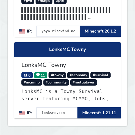
#pvp
#magic
#pve
▌▌▌▌▌▌▌▌▌▌▌▌▌▌▌▌▌▌▌▌▌▌▌▌▌▌▌▌▌▌
▌▌▌▌▌▌▌▌▌▌▌▌▌▌▌▌▌▌▌▌▌▌
▌▌▌▌▌▌▌▌▌▌▌▌▌▌▌MINEWIND▌▌▌▌▌▌▌
IP:
Minecraft 26.1.2
▌▌▌▌▌▌▌▌▌▌▌▌▌▌▌▌▌▌▌▌▌▌
LonksMC Towny
LonksMC Towny
0
11
#towny
#economy
#survival
#mcmmo
#community
#multiplayer
LonksMC is a Towny Survival
server featuring MCMMO, Jobs,
free rank progression, and
IP:
Minecraft 1.21.11
weekly events. We focus on a
friendly community, balanced
economy, and long-term
survival gameplay.