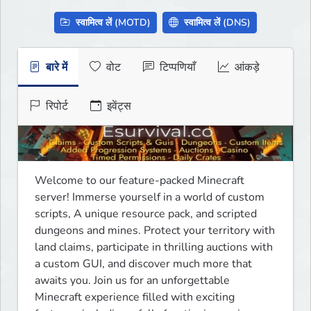
स्वामित्व लें (MOTD)
स्वामित्व लें (DNS)
बारे में
वोट
टिप्पणियाँ
आंकड़े
रिपोर्ट
इवेंट्स
Welcome to our feature-packed Minecraft 
server! Immerse yourself in a world of custom 
scripts, A unique resource pack, and scripted 
dungeons and mines. Protect your territory with 
land claims, participate in thrilling auctions with 
a custom GUI, and discover much more that 
awaits you. Join us for an unforgettable 
Minecraft experience filled with exciting 