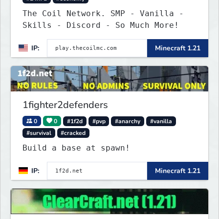
The Coil Network. SMP - Vanilla -
Skills - Discord - So Much More!
IP:
Minecraft 1.21
1fighter2defenders
0
0
#1f2d
#pvp
#anarchy
#vanilla
#survival
#cracked
Build a base at spawn!
IP:
Minecraft 1.21