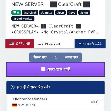
NEW SERVER→ ██ ClearCraft ██
0
#survival
#vanilla
#pvp
#pve
#smp
#semi-vanilla
NEW SERVER→ ██ ClearCraft ██
★CROSSPLAY★ ★No Crystal/Anchor PVP★
★MCMMO★ ★SURVIVAL★
OFFLINE
Minecraft 1.21
पिछला पृष्ठ
1
अगला पृष्ठ
अपना सर्वर जोड़ें
हाल ही में सत्यापित सर्वर
1fighter2defenders
0
1.21
#1f2d