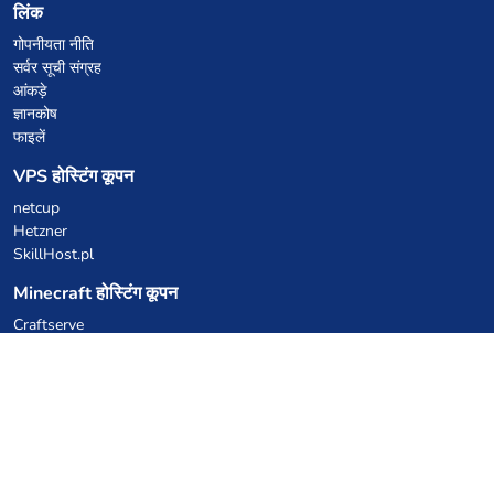
लिंक
गोपनीयता नीति
सर्वर सूची संग्रह
आंकड़े
ज्ञानकोष
फाइलें
VPS होस्टिंग कूपन
netcup
Hetzner
SkillHost.pl
Minecraft होस्टिंग कूपन
Craftserve
IceHost.pl
AI कूपन
z.ai
MiniMax