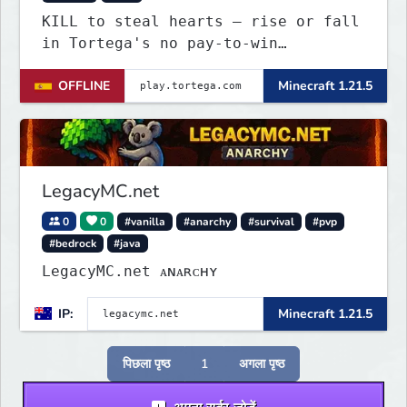
KILL to steal hearts – rise or fall
in Tortega's no pay-to-win
Lifesteal SMP. Survive brutal
OFFLINE
Minecraft 1.21.5
fights, form powerful teams, and
dominate the EU arena.
LegacyMC.net
0
0
#vanilla
#anarchy
#survival
#pvp
#bedrock
#java
LegacyMC.net ᴀɴᴀʀᴄʜʏ
IP:
Minecraft 1.21.5
पिछला पृष्ठ
1
अगला पृष्ठ