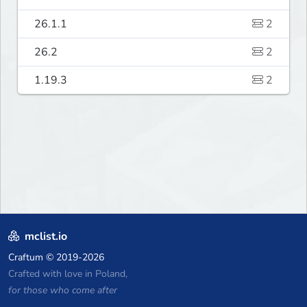
26.1.1
2
26.2
2
1.19.3
2
mclist.io
Craftum
© 2019-2026
Crafted with love in Poland,
for those who come after