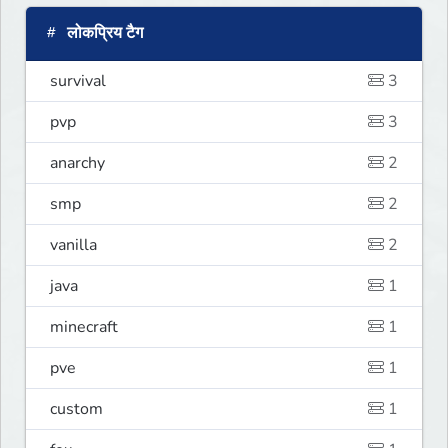
लोकप्रिय टैग
survival
3
pvp
3
anarchy
2
smp
2
vanilla
2
java
1
minecraft
1
pve
1
custom
1