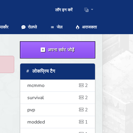
लॉग इन करें
ार्कोर
रोलप्ले
जेल
अराजकता
अपना सर्वर जोड़ें
लोकप्रिय टैग
mcmmo
2
survival
2
pvp
2
modded
1