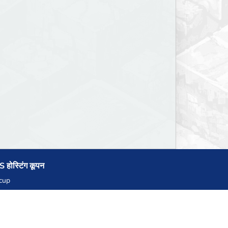
 होस्टिंग कूपन
cup
zner
llHost.pl