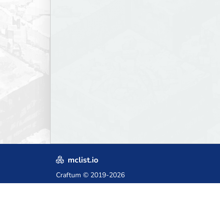
mclist.io
Craftum
© 2019-2026
Crafted with love in Poland,
for those who come after