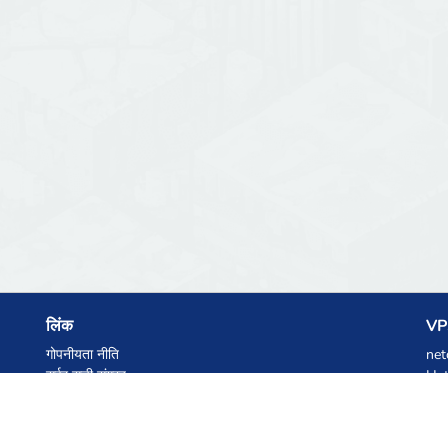
लिंक
VPS
गोपनीयता नीति
net
सर्वर सूची संग्रह
Het
आंकड़े
Ski
ज्ञानकोष
फाइलें