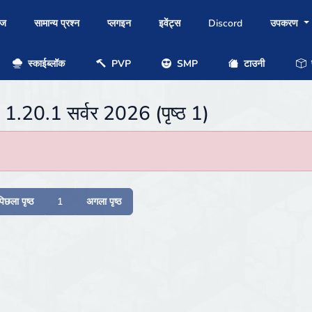
ोज
सामान्य प्रश्न
प्लगइन
इवेंट्स
Discord
उपकरण
स्काईब्लॉक
PVP
SMP
टाउनी
प
s 1.20.1 सर्वर 2026 (पृष्ठ 1)
पिछला पृष्ठ
1
अगला पृष्ठ