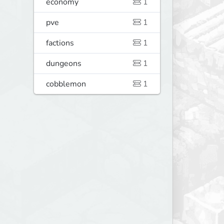
economy
1
pve
1
factions
1
dungeons
1
cobblemon
1