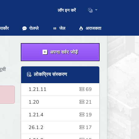
लॉग इन करें
ार्कोर
रोलप्ले
जेल
अराजकता
अपना सर्वर जोड़ें
सूची
लोकप्रिय संस्करण
1.21.11
69
1.20
21
1.21.4
19
26.1.2
17