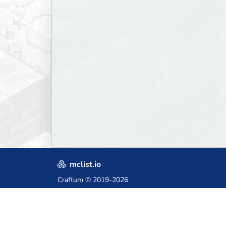
mclist.io
Craftum
© 2019-2026
Crafted with love in Poland,
for those who come after