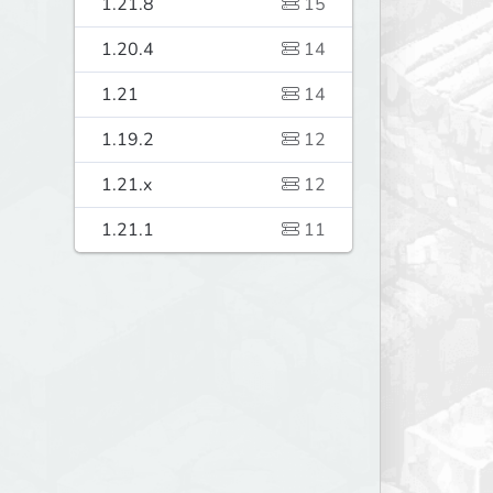
1.21.8
15
1.20.4
14
1.21
14
1.19.2
12
1.21.x
12
1.21.1
11