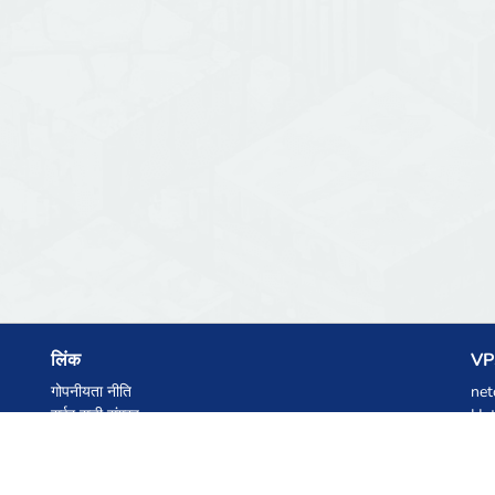
लिंक
VPS
गोपनीयता नीति
net
सर्वर सूची संग्रह
Het
आंकड़े
Ski
ज्ञानकोष
फाइलें