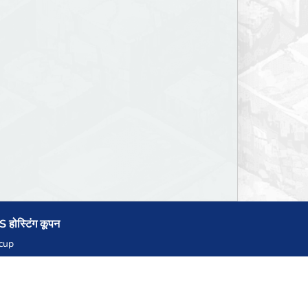
 होस्टिंग कूपन
cup
zner
llHost.pl