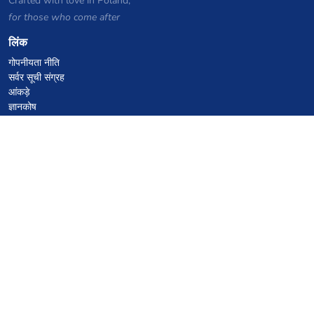
Crafted with love in Poland,
for those who come after
लिंक
गोपनीयता नीति
सर्वर सूची संग्रह
आंकड़े
ज्ञानकोष
फाइलें
VPS होस्टिंग कूपन
netcup
Hetzner
SkillHost.pl
Minecraft होस्टिंग कूपन
Craftserve
IceHost.pl
AI कूपन
z.ai