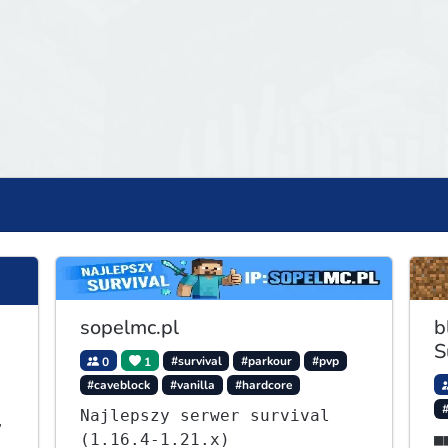
sopelmc.pl
b
S
0
1
#survival
#parkour
#pvp
#caveblock
#vanilla
#hardcore
Najlepszy serwer survival
,
(1.16.4-1.21.x)
■■⭐ - S
ę