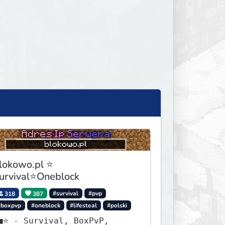
lokowo.pl ⭐
urvival⭐Oneblock
318
387
#survival
#pvp
#boxpvp
#oneblock
#lifesteal
#polski
urvival, BoxPvP,