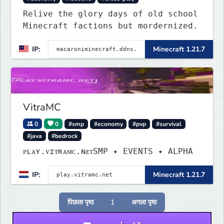
Relive the glory days of old school
Minecraft factions but mordernized.
IP:
Minecraft 1.21.7
VitraMC
0
0
#smp
#economy
#pvp
#survival
#java
#bedrock
ᴘʟᴀʏ.ᴠɪᴛʀᴀᴍᴄ.ɴᴇᴛSMP ✦ EVENTS ✦ ALPHA
IP:
Minecraft 1.21.7
पिछला पृष्ठ
1
अगला पृष्ठ