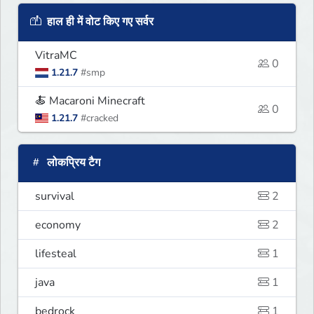
हाल ही में वोट किए गए सर्वर
VitraMC
0
1.21.7
#smp
🍝 Macaroni Minecraft
0
1.21.7
#cracked
लोकप्रिय टैग
survival
2
economy
2
lifesteal
1
java
1
bedrock
1