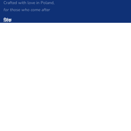
Crafted with love in Poland,
for those who come after
लिंक
गोपनीयता नीति
सर्वर सूची संग्रह
आंकड़े
ज्ञानकोष
फाइलें
VPS होस्टिंग कूपन
netcup
Hetzner
SkillHost.pl
Minecraft होस्टिंग कूपन
Craftserve
IceHost.pl
AI कूपन
z.ai