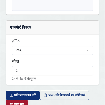
एक्सपोर्ट विकल्प
फ़ॉर्मेट
स्केल
1x से 4x रिज़ॉल्यूशन
छवि डाउनलोड करें
SVG को क्लिपबोर्ड पर कॉपी करें
साफ़ करें