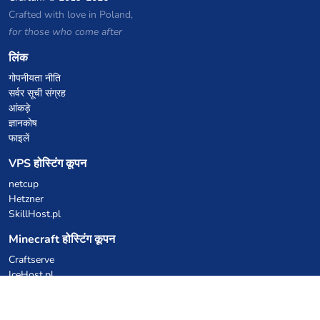
Crafted with love in Poland,
for those who come after
लिंक
गोपनीयता नीति
सर्वर सूची संग्रह
आंकड़े
ज्ञानकोष
फाइलें
VPS होस्टिंग कूपन
netcup
Hetzner
SkillHost.pl
Minecraft होस्टिंग कूपन
Craftserve
IceHost.pl
AI कूपन