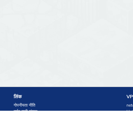
लिंक
VPS
गोपनीयता नीति
net
सर्वर सूची संग्रह
Het
आंकड़े
Ski
ज्ञानकोष
फाइलें