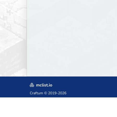
mclist.io
Craftum
© 2019-2026
Crafted with love in Poland,
for those who come after