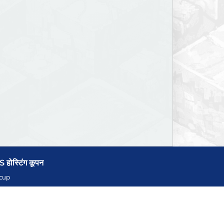
 होस्टिंग कूपन
cup
zner
llHost.pl