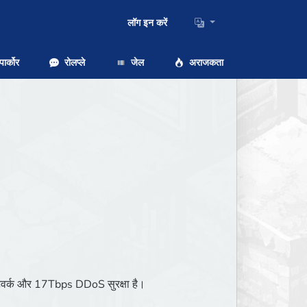
लॉग इन करें
ार्कोर
रोलप्ले
जेल
अराजकता
 नेटवर्क और 17Tbps DDoS सुरक्षा है।