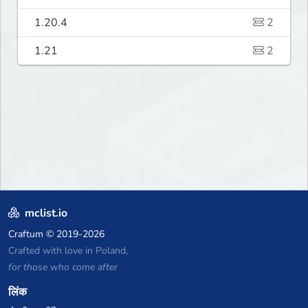
1.20.4
2
1.21
2
mclist.io
Craftum
© 2019-2026
Crafted with love in Poland,
for those who come after
लिंक