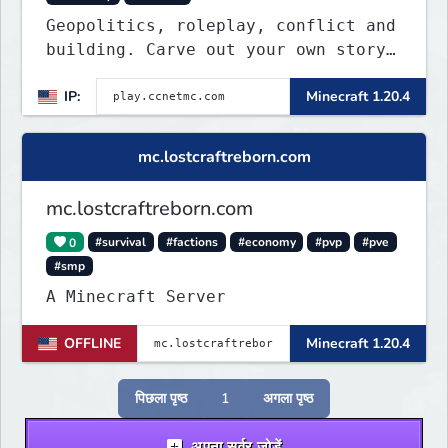
Geopolitics, roleplay, conflict and
building. Carve out your own story
on a 1:1000 map of Earth using
IP:
Minecraft 1.20.4
tanks, warships, guns and more.
Express your creative side by
building cities that the world will
mc.lostcraftreborn.com
envy.
mc.lostcraftreborn.com
0
#survival
#factions
#economy
#pvp
#pve
#smp
A Minecraft Server
OFFLINE
Minecraft 1.20.4
पिछला पृष्ठ
1
अगला पृष्ठ
अपना सर्वर जोड़ें