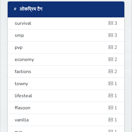
लोकप्रिय टैग
survival
3
smp
3
pvp
2
economy
2
factions
2
towny
1
lifesteal
1
ffasoon
1
vanilla
1