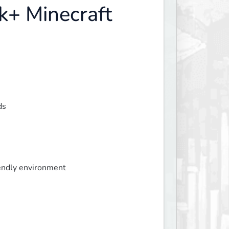
+ Minecraft
ds
iendly environment