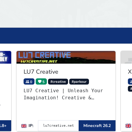
LU7 Creative
X
0
5
#creative
#parkour
LU7 Creative | Unleash Your
Imagination! Creative &
-
Parkour - 1.16 - 26.2
1.8+
IP:
Minecraft 26.2