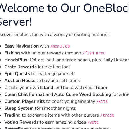
Welcome to Our OneBlock
Server!
scover endless fun with a variety of exciting features:
Easy Navigation
with
/menu
/ob
Fishing
with unique rewards through
/fish menu
HeadsPlus
: Collect, sell, and trade heads, plus Daily Rewar
Crate Rewards
for exciting loot
Epic Quests
to challenge yourself
Auction House
to buy and sell items
Create your own
Island
and build with your
Team
Clean Chat Format
and
Auto Curse Word Blocking
for a fr
Custom Player Kits
to boost your gameplay
/kits
Sleep System
for smoother nights
Trading
to exchange items with other players
/trade
Voting Rewards
to earn amazing prizes
/vote