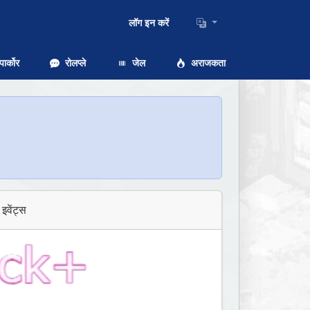
लॉग इन करें
ार्कोर
रोलप्ले
जेल
अराजकता
इवेंट्स