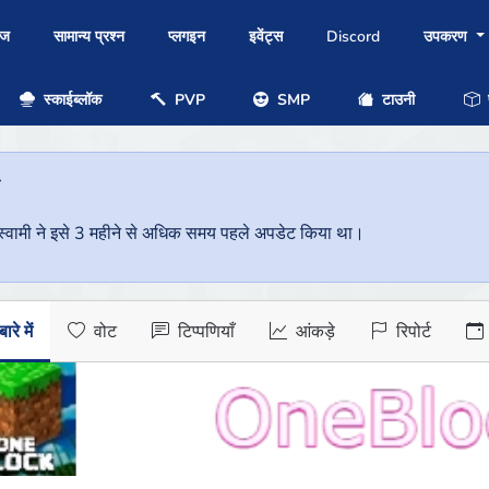
ोज
सामान्य प्रश्न
प्लगइन
इवेंट्स
Discord
उपकरण
स्काईब्लॉक
PVP
SMP
टाउनी
प
ै
वर स्वामी ने इसे 3 महीने से अधिक समय पहले अपडेट किया था।
ारे में
वोट
टिप्पणियाँ
आंकड़े
रिपोर्ट