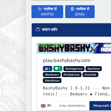
स्वामित्व लें
स्वामित्व लें
(MOTD)
(DNS)
समान सर्वर
play.bashybashy.com
1
7
#minigames
#parkour
#bedwars
#mobarena
#zombie
#deathrun
BashyBashy 1.8-1.21 --- Non
toxic! --- Bedwars ◆ Fiend
Fight ◆ Assault Course
IP:
Minecraft 