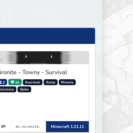
ironite - Towny - Survival
2
35
#survival
#smp
#towny
#mcmmo
#jobs
IP:
Minecraft 1.21.11