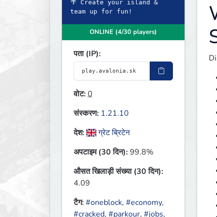
🌴 Create your island &
ONLINE (4/30 players)
पता (IP):
Di
वोट:
0
संस्करण:
1.21.10
देश:
ग्रेट ब्रिटेन
अपटाइम (30 दिन):
99.8%
औसत खिलाड़ी संख्या (30 दिन):
4.09
टैग:
#oneblock
,
#economy
,
#cracked
,
#parkour
,
#jobs
,