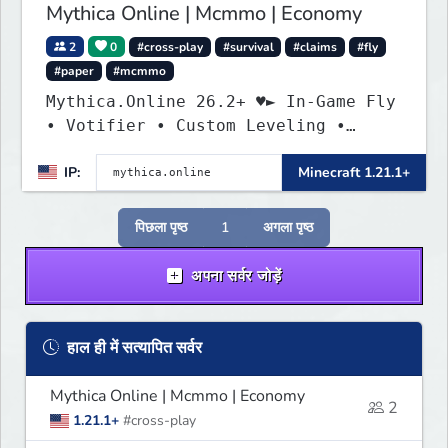
Mythica Online | Mcmmo | Economy
2
0
#cross-play
#survival
#claims
#fly
#paper
#mcmmo
Mythica.Online 26.2+ ♥► In-Game Fly
• Votifier • Custom Leveling •
Mcmmo ◄
IP:
Minecraft 1.21.1+
पिछला पृष्ठ
1
अगला पृष्ठ
अपना सर्वर जोड़ें
हाल ही में सत्यापित सर्वर
Mythica Online | Mcmmo | Economy
2
1.21.1+
#cross-play