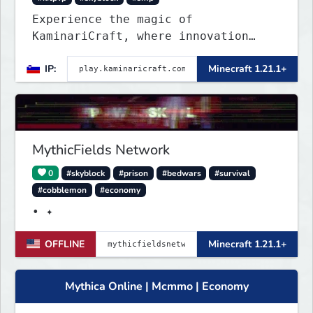
Experience the magic of
KaminariCraft, where innovation
meets adventure in the world of
IP:
Minecraft 1.21.1+
Minecraft. Our server offers a
seamless and immersive experience
for both Java and Bedrock players
MythicFields Network
0
#skyblock
#prison
#bedwars
#survival
#cobblemon
#economy
• ✦
OFFLINE
Minecraft 1.21.1+
Mythica Online | Mcmmo | Economy