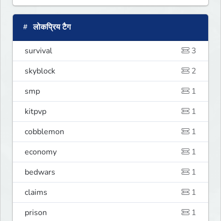
लोकप्रिय टैग
survival
3
skyblock
2
smp
1
kitpvp
1
cobblemon
1
economy
1
bedwars
1
claims
1
prison
1