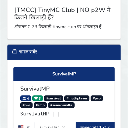
[TMCC] TinyMC Club | NO p2W में
कितने खिलाड़ी हैं?
औसतन 0.29 खिलाड़ी tinymc.club पर ऑनलाइन हैं
समान सर्वर
SurvivalMP
SurvivalMP
4
6
#survival
#multiplayer
#pvp
#pve
#smp
#semi-vanilla
SurvivalMP | |
IP:
Minecraft 1.21.x