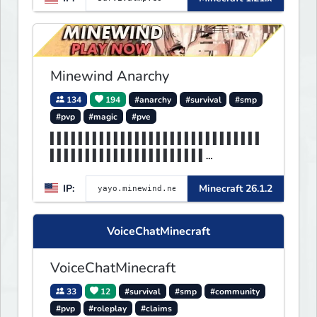
Minewind Anarchy
134
194
#anarchy
#survival
#smp
#pvp
#magic
#pve
▌▌▌▌▌▌▌▌▌▌▌▌▌▌▌▌▌▌▌▌▌▌▌▌▌▌▌▌▌▌
▌▌▌▌▌▌▌▌▌▌▌▌▌▌▌▌▌▌▌▌▌▌
▌▌▌▌▌▌▌▌▌▌▌▌▌▌▌▌▌▌MINEWIND▌▌▌▌
IP:
Minecraft 26.1.2
▌▌▌▌▌▌▌▌▌▌▌▌▌▌▌▌▌▌▌▌▌▌
VoiceChatMinecraft
VoiceChatMinecraft
33
12
#survival
#smp
#community
#pvp
#roleplay
#claims