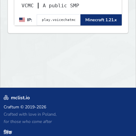
VCMC ┃ A public SMP
IP:
Minecraft 1.21.x
mclist.io
Craftum
© 2019-2026
Crafted with love in Poland,
for those who come after
लिंक