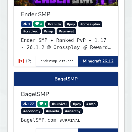
Ender SMP
0
4
#vanilla
#pvp
#cross-play
#cracked
#smp
#survival
Ender SMP ✦ Ranked PvP ✦ 1.17
- 26.1.2 🌐 Crossplay 💰 Rewards
🛠 Custom Gear
IP:
Minecraft 26.1.2
BagelSMP
BagelSMP
177
3
#survival
#pvp
#smp
#economy
#vanilla
#anarchy
BagelSMP.com ѕᴜʀᴠɪᴠᴀʟ