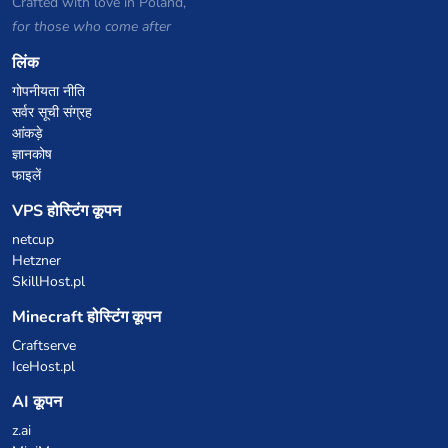
Crafted with love in Poland,
for those who come after
लिंक
गोपनीयता नीति
सर्वर सूची संग्रह
आंकड़े
ज्ञानकोष
फाइलें
VPS होस्टिंग कूपन
netcup
Hetzner
SkillHost.pl
Minecraft होस्टिंग कूपन
Craftserve
IceHost.pl
AI कूपन
z.ai