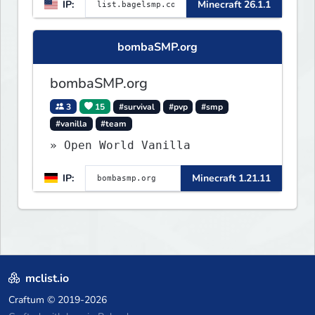
IP:
Minecraft 26.1.1
bombaSMP.org
bombaSMP.org
3
15
#survival
#pvp
#smp
#vanilla
#team
» Open World Vanilla
IP:
Minecraft 1.21.11
mclist.io
Craftum
© 2019-2026