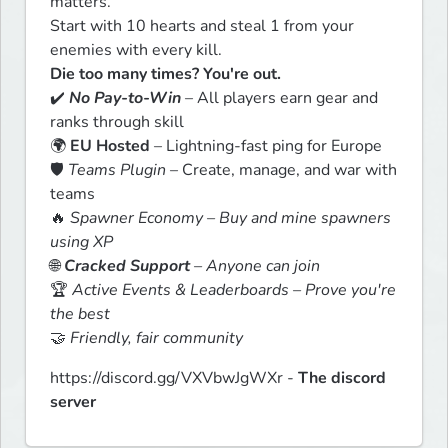
matters.

Start with 10 hearts and steal 1 from your 
Die too many times? You're out.
✔️ 
No Pay-to-Win
 – All players earn gear and 
ranks through skill

🌍 
EU Hosted
 – Lightning-fast ping for Europe

🛡️ 
Teams Plugin
 – Create, manage, and war with 
teams

🔥 
Spawner Economy – Buy and mine spawners 
using XP
🌐 
Cracked Support
 – Anyone can join
🏆 
Active Events & Leaderboards – Prove you're 
the best
🤝 
Friendly, fair community
https://discord.gg/VXVbwJgWXr - 
The discord 
server