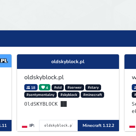
oldskyblock.pl
oldskyblock.pl
w
18
4
#old
#serwer
#stary
#sentymentalny
#skyblock
#minecraft
OldSKYBLOCK ██
S
e
1
1.11
IP:
Minecraft 1.12.2