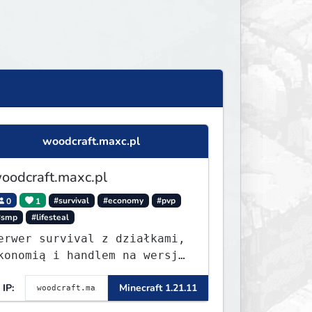
woodcraft.maxc.pl
oodcraft.maxc.pl
0
1
#survival
#economy
#pvp
#smp
#lifesteal
erwer survival z działkami,
konomią i handlem na wersję
.8 - 26.1.1. Rekru ON
IP:
Minecraft 1.21.11