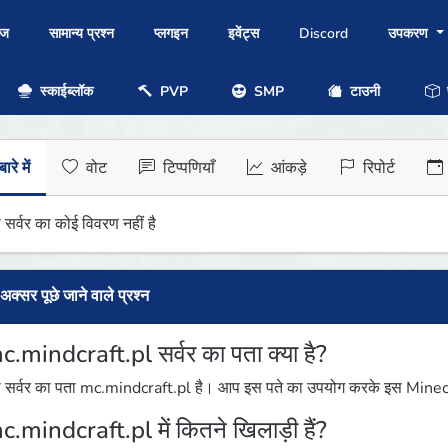
ोज
सामान्य प्रश्न
प्लगइन
इवेंट्स
Discord
उपकरण
स्काईब्लॉक
PVP
SMP
टाउनी
प
ारे में
वोट
टिप्पणियाँ
आंकड़े
रिपोर्ट
 सर्वर का कोई विवरण नहीं है
अक्सर पूछे जाने वाले प्रश्न
c.mindcraft.pl सर्वर का पता क्या है?
 सर्वर का पता mc.mindcraft.pl है। आप इस पते का उपयोग करके इस Minecraft
c.mindcraft.pl में कितने खिलाड़ी हैं?