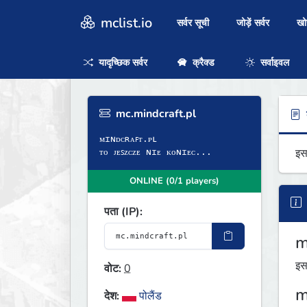
mclist.io
सर्वर सूची
जोड़ें सर्वर
ख
यादृच्छिक सर्वर
क्रैक्ड
सर्वाइवल
mc.mindcraft.pl
ब
ᴍɪɴᴅᴄʀᴀꜰᴛ.ᴘʟ
इस
ᴛᴏ ᴊᴇꜱᴢᴄᴢᴇ ɴɪᴇ ᴋᴏɴɪᴇᴄ...
ONLINE (0/1 players)
पता (IP):
m
इस
वोट:
0
m
देश:
पोलैंड