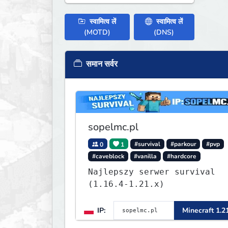
स्वामित्व लें
स्वामित्व लें
(MOTD)
(DNS)
समान सर्वर
sopelmc.pl
0
1
#survival
#parkour
#pvp
#caveblock
#vanilla
#hardcore
Najlepszy serwer survival
(1.16.4-1.21.x)
IP:
Minecraft 1.2