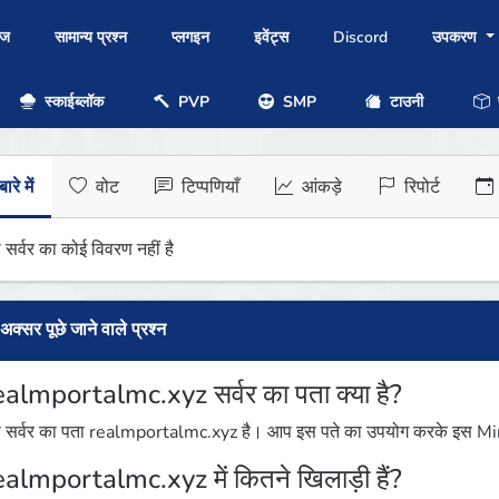
ोज
सामान्य प्रश्न
प्लगइन
इवेंट्स
Discord
उपकरण
स्काईब्लॉक
PVP
SMP
टाउनी
प
ारे में
वोट
टिप्पणियाँ
आंकड़े
रिपोर्ट
 सर्वर का कोई विवरण नहीं है
अक्सर पूछे जाने वाले प्रश्न
ealmportalmc.xyz सर्वर का पता क्या है?
 सर्वर का पता realmportalmc.xyz है। आप इस पते का उपयोग करके इस Minecr
ealmportalmc.xyz में कितने खिलाड़ी हैं?