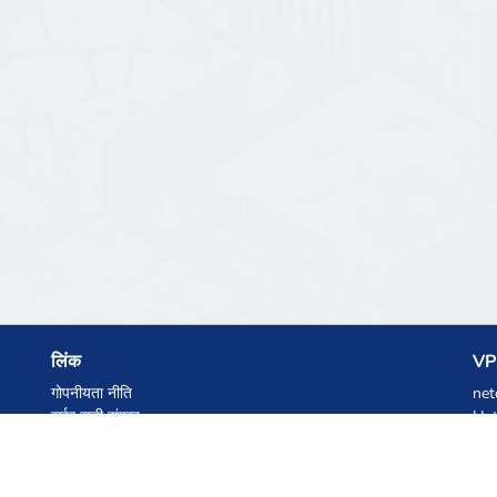
लिंक
VPS
गोपनीयता नीति
net
सर्वर सूची संग्रह
Het
आंकड़े
Ski
ज्ञानकोष
फाइलें