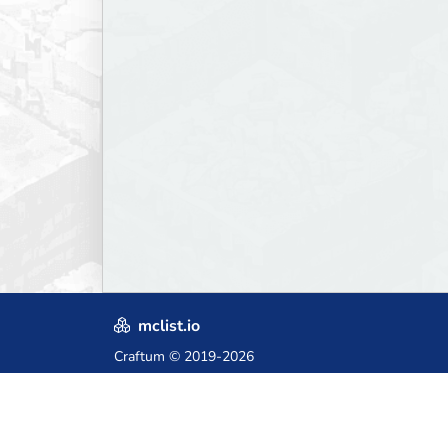
mclist.io
Craftum
© 2019-2026
Crafted with love in Poland,
for those who come after