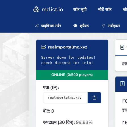
mclist.io
सर्वर सूची
जोड़ें सर्वर
ख
यादृच्छिक सर्वर
क्रैक्ड
सर्वाइवल
realmportalmc.xyz
ब
Server down for updates!
इस
check discord for info!
ONLINE (0/500 players)
पता (IP):
r
इस
वोट:
0
r
अपटाइम (30 दिन):
99.93%