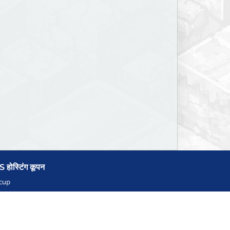
 होस्टिंग कूपन
cup
zner
llHost.pl