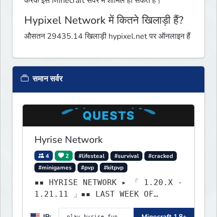
करके इस Minecraft सर्वर में शामिल हो सकते हैं।
Hypixel Network में कितने खिलाड़ी हैं?
औसतन 29435.14 खिलाड़ी hypixel.net पर ऑनलाइन हैं
समान सर्वर
Hyrise Network
4
2
#lifesteal
#survival
#cracked
#minigames
#pvp
#kitpvp
▪▪ HYRISE NETWORK ▸ 「 1.20.X -
1.21.11 」▪▪ LAST WEEK OF
LIFESTEAL! ┃ discord.gg/hyrise
IP:
Minecraft 1.8+