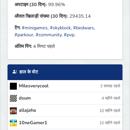
अपटाइम (30 दिन):
99.96%
औसत खिलाड़ी संख्या (30 दिन):
29435.14
टैग:
#minigames
,
#skyblock
,
#bedwars
,
#parkour
,
#community
,
#pvp
,
अंतिम पिंग:
4 मिनट पहले
हाल के वोट
Milesverycool
3 सप्ताह पहले
dsum
4 महीने पहले
allajaha
10 महीने पहले
10neGamer1
10 महीने पहले