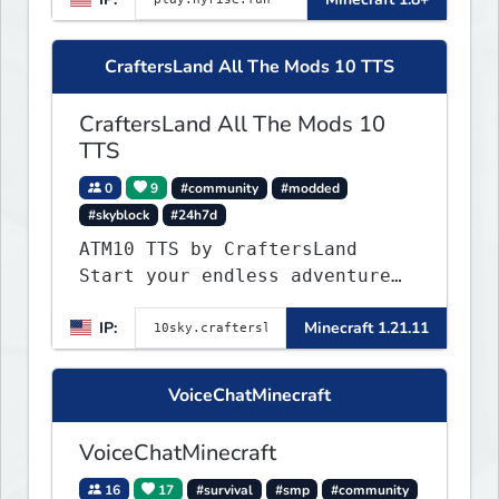
CraftersLand All The Mods 10 TTS
CraftersLand All The Mods 10
TTS
0
9
#community
#modded
#skyblock
#24h7d
ATM10 TTS by CraftersLand
Start your endless adventure
now! v2.0.2
IP:
Minecraft 1.21.11
VoiceChatMinecraft
VoiceChatMinecraft
16
17
#survival
#smp
#community