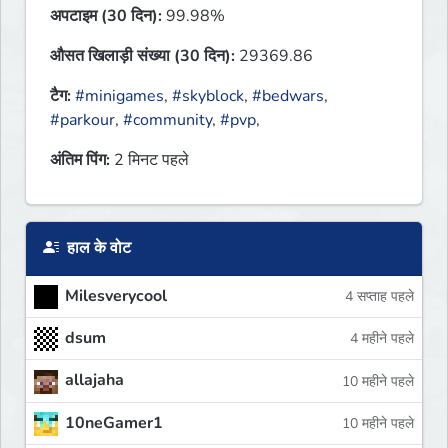
अपटाइम (30 दिन):
99.98%
औसत खिलाड़ी संख्या (30 दिन):
29369.86
टैग:
#minigames
,
#skyblock
,
#bedwars
,
#parkour
,
#community
,
#pvp
,
अंतिम पिंग:
2 मिनट पहले
हाल के वोट
Milesverycool
4 सप्ताह पहले
dsum
4 महीने पहले
allajaha
10 महीने पहले
10neGamer1
10 महीने पहले