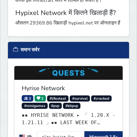
करके इस Minecraft सर्वर में शामिल हो सकते हैं।
Hypixel Network में कितने खिलाड़ी हैं?
औसतन 29369.86 खिलाड़ी hypixel.net पर ऑनलाइन हैं
समान सर्वर
Hyrise Network
3
2
#lifesteal
#survival
#cracked
#minigames
#pvp
#kitpvp
▪▪ HYRISE NETWORK ▸ 「 1.20.X -
1.21.11 」▪▪ LAST WEEK OF
LIFESTEAL! ┃ discord.gg/hyrise
IP:
Minecraft 1.8+