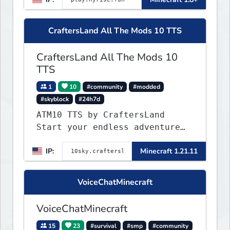
CraftersLand All The Mods 10 TTS
CraftersLand All The Mods 10
TTS
1
10
#community
#modded
#skyblock
#24h7d
ATM10 TTS by CraftersLand
Start your endless adventure
now! v2.0.2
IP:
Minecraft 1.21.11
VoiceChatMinecraft
VoiceChatMinecraft
15
23
#survival
#smp
#community