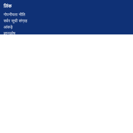
लिंक
गोपनीयता नीति
सर्वर सूची संग्रह
आंकड़े
ज्ञानकोष
फाइलें
VPS होस्टिंग कूपन
netcup
Hetzner
SkillHost.pl
Minecraft होस्टिंग कूपन
Craftserve
IceHost.pl
AI कूपन
z.ai
MiniMax