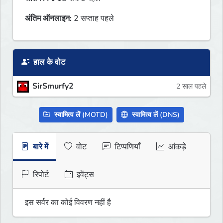
अंतिम ऑनलाइन:
2 सप्ताह पहले
हाल के वोट
SirSmurfy2
2 साल पहले
स्वामित्व लें (MOTD)
स्वामित्व लें (DNS)
बारे में
वोट
टिप्पणियाँ
आंकड़े
रिपोर्ट
इवेंट्स
इस सर्वर का कोई विवरण नहीं है