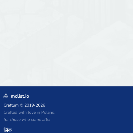
mclist.io
Craftum
© 2019-2026
Crafted with love in Poland,
for those who come after
लिंक