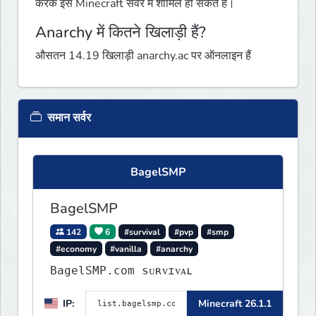
करके इस Minecraft सर्वर में शामिल हो सकते हैं।
Anarchy में कितने खिलाड़ी हैं?
औसतन 14.19 खिलाड़ी anarchy.ac पर ऑनलाइन हैं
समान सर्वर
BagelSMP
BagelSMP
142
6
#survival
#pvp
#smp
#economy
#vanilla
#anarchy
BagelSMP.com ѕᴜʀᴠɪᴠᴀʟ
IP:
Minecraft 26.1.1