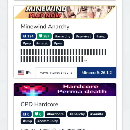
Minewind Anarchy
124
287
#anarchy
#survival
#smp
#pvp
#magic
#pve
▌▌▌▌▌▌▌▌▌▌▌▌▌▌▌▌▌▌▌▌▌▌▌▌▌▌▌▌▌▌
▌▌▌▌▌▌▌▌▌▌▌▌▌▌▌▌▌▌▌▌▌▌
▌▌▌▌▌▌▌▌MINEWIND▌▌▌▌▌▌▌▌▌▌▌▌▌▌
IP:
Minecraft 26.1.2
▌▌▌▌▌▌▌▌▌▌▌▌▌▌▌▌▌▌▌▌▌▌
CPD Hardcore
0
6
#hardcore
#anarchy
#vanilla
#smp
#community
ɢᴏᴅ ɪs ɢᴏᴏᴅ 🡡 ɪɴ ɴᴇᴛᴡᴏʀᴋ