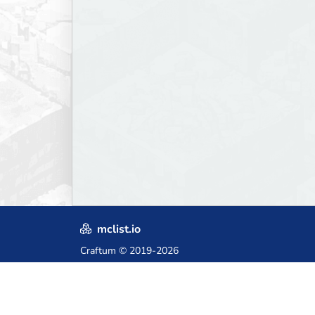
mclist.io
Craftum
© 2019-2026
Crafted with love in Poland,
for those who come after