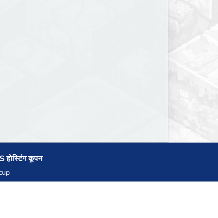
 होस्टिंग कूपन
cup
zner
llHost.pl