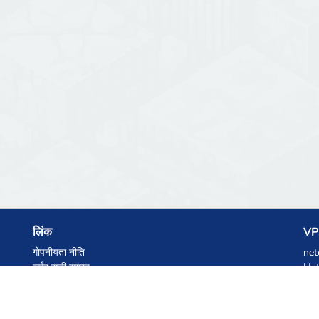
लिंक
VPS
गोपनीयता नीति
net
सर्वर सूची संग्रह
Het
आंकड़े
Ski
ज्ञानकोष
फाइलें