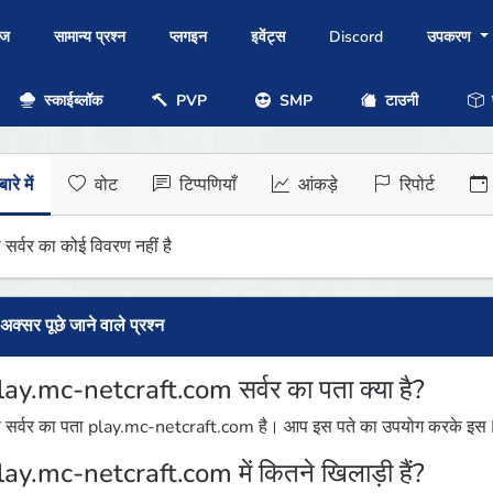
ोज
सामान्य प्रश्न
प्लगइन
इवेंट्स
Discord
उपकरण
स्काईब्लॉक
PVP
SMP
टाउनी
प
ारे में
वोट
टिप्पणियाँ
आंकड़े
रिपोर्ट
 सर्वर का कोई विवरण नहीं है
अक्सर पूछे जाने वाले प्रश्न
lay.mc-netcraft.com सर्वर का पता क्या है?
 सर्वर का पता play.mc-netcraft.com है। आप इस पते का उपयोग करके इस Min
lay.mc-netcraft.com में कितने खिलाड़ी हैं?