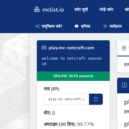
mclist.io
सर्वर सूची
जोड़ें सर्वर
ख
यादृच्छिक सर्वर
क्रैक्ड
सर्वाइवल
play.mc-netcraft.com
ब
welcome to netcraft season
इस
18
ONLINE (0/20 players)
पता (IP):
p
इस
वोट:
0
p
अपटाइम (30 दिन):
99.77%