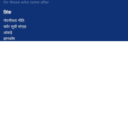
for those who come after
लिंक
गोपनीयता नीति
सर्वर सूची संग्रह
आंकड़े
ज्ञानकोष
फाइलें
VPS होस्टिंग कूपन
netcup
Hetzner
SkillHost.pl
Minecraft होस्टिंग कूपन
Craftserve
IceHost.pl
AI कूपन
z.ai
MiniMax