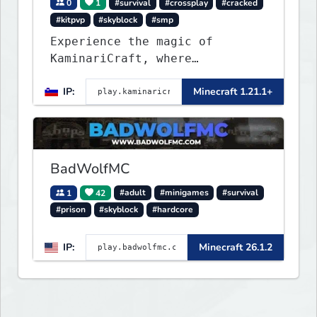
0
1
#survival
#crossplay
#cracked
#kitpvp
#skyblock
#smp
Experience the magic of
KaminariCraft, where
innovation meets adventure in
IP:
Minecraft 1.21.1+
the world of Minecraft. Our
server offers a seamless and
immersive experience for both
Java and Bedrock players
BadWolfMC
1
42
#adult
#minigames
#survival
#prison
#skyblock
#hardcore
IP:
Minecraft 26.1.2