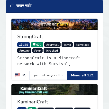
समान सर्वर
StrongCraft
165
670
#survival
#smp
#skyblock
#towny
#pvp
#cracked
StrongCraft is a Minecraft
network with Survival,
Creative, Skyblock, Prison,
IP:
Minecraft 1.21
Towny, PvP, LifeSteal, Events,
and more. Pick a server and
start playing.
KaminariCraft