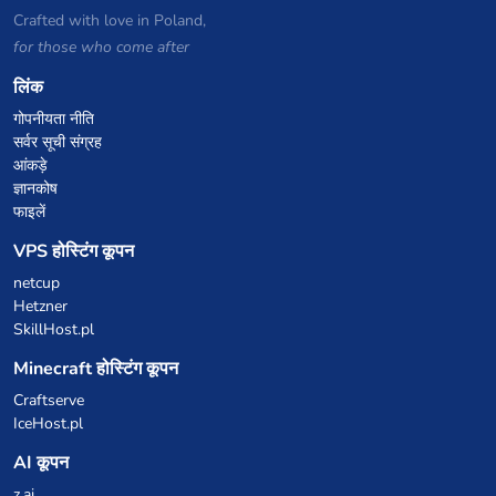
Crafted with love in Poland,
for those who come after
लिंक
गोपनीयता नीति
सर्वर सूची संग्रह
आंकड़े
ज्ञानकोष
फाइलें
VPS होस्टिंग कूपन
netcup
Hetzner
SkillHost.pl
Minecraft होस्टिंग कूपन
Craftserve
IceHost.pl
AI कूपन
z.ai