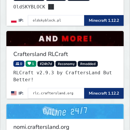
OldSKYBLOCK ██
IP:
Minecraft 1.12.2
Craftersland RLCraft
0
1
#24h7d
#economy
#modded
RLCraft v2.9.3 by CraftersLand But
Better!
IP:
Minecraft 1.12.2
nomi.craftersland.org