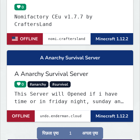
0
Nomifactory CEu v1.7.7 by
CraftersLand
OFFLINE
Minecraft 1.12.2
A Anarchy Survival Server
A Anarchy Survival Server
0
#anarchy
#survival
This Server will Opened if i have
time or in friday night, sunday and
saturday at some time
OFFLINE
Minecraft 1.12.2
पिछला पृष्ठ
1
अगला पृष्ठ