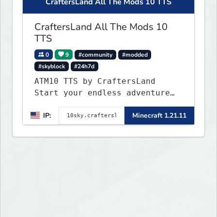
CraftersLand All The Mods 10 TTS
CraftersLand All The Mods 10
TTS
0
9
#community
#modded
#skyblock
#24h7d
ATM10 TTS by CraftersLand
Start your endless adventure
now! v2.0.2
IP:
Minecraft 1.21.11