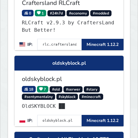
Craftersland RLCraft
0
1
#24h7d
#economy
#modded
RLCraft v2.9.3 by CraftersLand
But Better!
IP:
Minecraft 1.12.2
oldskyblock.pl
oldskyblock.pl
18
7
#old
#serwer
#stary
#sentymentalny
#skyblock
#minecraft
OldSKYBLOCK ██
IP:
Minecraft 1.12.2