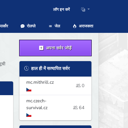
लॉग इन करें
ार्कोर
रोलप्ले
जेल
अराजकता
अपना सर्वर जोड़ें
सूची
हाल ही में सत्यापित सर्वर
mc.mithrill.cz
0
mc.czech-
survival.cz
64