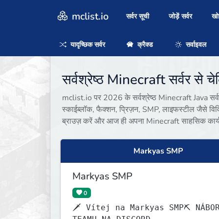
mclist.io
सर्वर सूची
जोड़ें सर्वर
ख
यादृच्छिक सर्वर
क्रैक्ड
सर्वाइवल
सर्वश्रेष्ठ Minecraft सर्वर से च
mclist.io पर 2026 के सर्वश्रेष्ठ Minecraft Java सर्वर 
स्काईब्लॉक, फैक्शन, प्रिज़न, SMP, लाइफस्टील जैसे विव
ब्राउज़ करें और आज ही अपना Minecraft साहसिक कार्य श
Markyas SMP
Markyas SMP
0
🗡 Vítej na Markyas SMP⛏ NÁBO