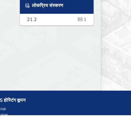
लोकप्रिय संस्करण
21.2
1
 होस्टिंग कूपन
cup
zner
llHost.pl