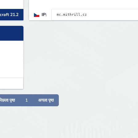
raft 21.2
IP:
पिछला पृष्ठ
1
अगला पृष्ठ