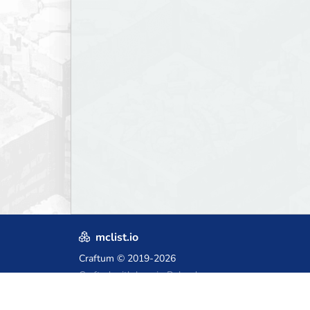
mclist.io
Craftum
© 2019-2026
Crafted with love in Poland,
for those who come after