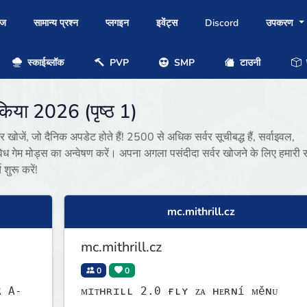
ोज
सामान्य प्रश्न
प्लगइन
इवेंट्स
Discord
उपकरण
स्काईब्लॉक
PVP
SMP
टाउनी
प
ेकिया 2026 (पृष्ठ 1)
खोजें, जो दैनिक अपडेट होते हैं! 2500 से अधिक सर्वर सूचीबद्ध हैं, सर्वाइवल,
िध गेम मोड्स का अन्वेषण करें। अपना अगला पसंदीदा सर्वर खोजने के लिए हमारी 
ुरू करें!
mc.mithrill.cz
mc.mithrill.cz
0
0
R A-
ᴍɪᴛʜʀɪʟʟ 2.0 ғʟʏ ᴢᴀ ʜᴇʀɴí ᴍěɴᴜ