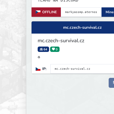
TEAMU NA DISCORD
OFFLINE
Minec
mc.czech-survival.cz
mc.czech-survival.cz
64
0
♻
IP: