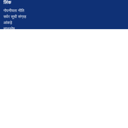
लिंक
गोपनीयता नीति
सर्वर सूची संग्रह
आंकड़े
ज्ञानकोष
फाइलें
VPS होस्टिंग कूपन
netcup
Hetzner
SkillHost.pl
Minecraft होस्टिंग कूपन
Craftserve
IceHost.pl
AI कूपन
z.ai
MiniMax