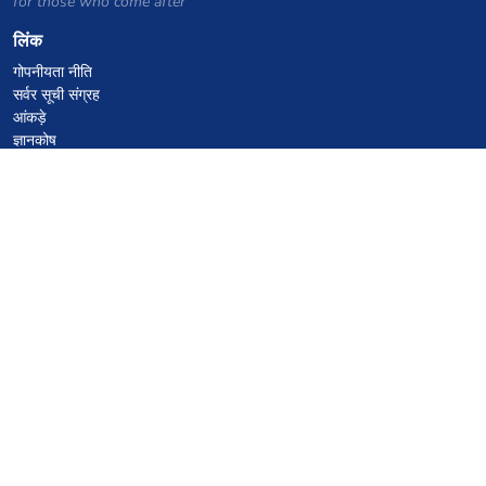
for those who come after
लिंक
गोपनीयता नीति
सर्वर सूची संग्रह
आंकड़े
ज्ञानकोष
फाइलें
VPS होस्टिंग कूपन
netcup
Hetzner
SkillHost.pl
Minecraft होस्टिंग कूपन
Craftserve
IceHost.pl
AI कूपन
z.ai
MiniMax