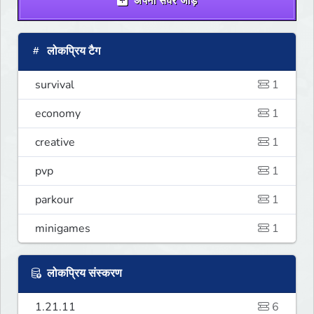
अपना सर्वर जोड़ें
लोकप्रिय टैग
survival
1
economy
1
creative
1
pvp
1
parkour
1
minigames
1
लोकप्रिय संस्करण
1.21.11
6