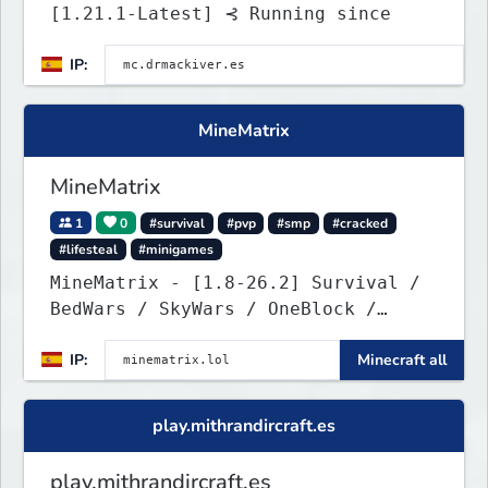
[1.21.1-Latest] ⊰ Running since
IP:
MineMatrix
MineMatrix
1
0
#survival
#pvp
#smp
#cracked
#lifesteal
#minigames
MineMatrix - [1.8-26.2] Survival /
BedWars / SkyWars / OneBlock /
SkyBlock
IP:
Minecraft all
play.mithrandircraft.es
play.mithrandircraft.es