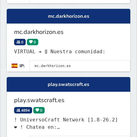
mc.darkhorizon.es
mc.darkhorizon.es
0
0
VIRTUAL ↠ ⧛ Nuestra comunidad:
IP:
play.swatscraft.es
play.swatscraft.es
4894
0
! UniversoCraft Network [1.8-26.2]
❤ ! Chatea en:
discord.universocraft.com