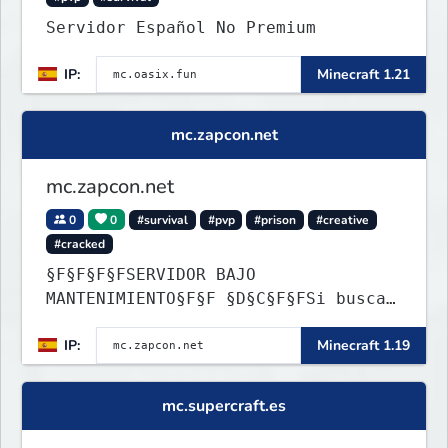
Servidor Español No Premium
IP:
Minecraft 1.21
mc.zapcon.net
mc.zapcon.net
0
0
#survival
#pvp
#prison
#creative
#cracked
§F§F§F§FSERVIDOR BAJO
MANTENIMIENTO§F§F §D§C§F§FSi buscas
información ve a: dc.zapcon.net
IP:
Minecraft 1.19
mc.supercraft.es