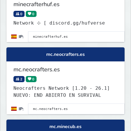
minecrafterhuf.es
0
0
Network ⊹ [ discord.gg/hufverse
IP:
mc.neocrafters.es
mc.neocrafters.es
2
0
Neocrafters Network [1.20 - 26.1]
NUEVO: END ABIERTO EN SURVIVAL
IP:
mc.minecub.es