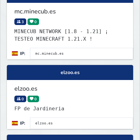
mc.minecub.es
3
0
MINECUB NETWORK [1.8 - 1.21] ¡
TESTEO MINECRAFT 1.21.X !
IP:
elzoo.es
elzoo.es
0
0
FP de Jardineria
IP: