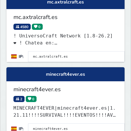
mc.axtralcraft.es
mc.axtralcraft.es
4580
0
! UniversoCraft Network [1.8-26.2]
❤ ! Chatea en:
discord.universocraft.com
IP:
minecraft4ever.es
minecraft4ever.es
2
0
MINECRAFT4EVER|minecraft4ever.es|1.
21.11!!!!SURVIVAL!!!!EVENTOS!!!!AVE
NTURAS!!!!
IP: