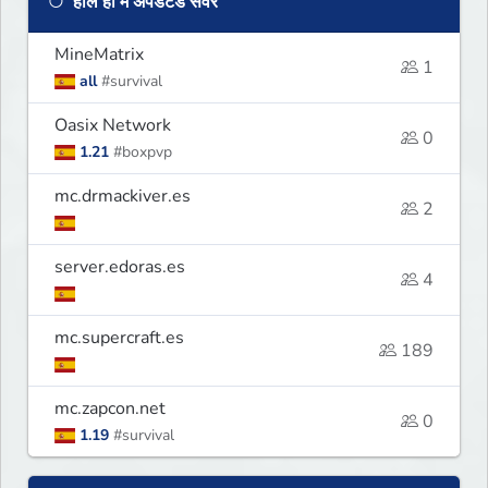
हाल ही में अपडेटेड सर्वर
MineMatrix
1
all
#survival
Oasix Network
0
1.21
#boxpvp
mc.drmackiver.es
2
server.edoras.es
4
mc.supercraft.es
189
mc.zapcon.net
0
1.19
#survival