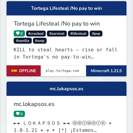
Tortega Lifesteal /No pay to win
Tortega Lifesteal /No pay to win
0
#cracked
#survival
#lifesteal
#pvp
#vanilla
#smp
KILL to steal hearts – rise or fall
in Tortega's no pay-to-win
Lifesteal SMP. Survive brutal
OFFLINE
Minecraft 1.21.5
fights, form powerful teams, and
dominate the EU arena.
mc.lokapsos.es
mc.lokapsos.es
0
►◄ ＬＯＫＡＰＳＯＳ ►◄ ⓃⓔⓣⓦⓞⓡⓀ ✶
1.8-1.21 ✶ ✵ ➤ [*] ¡Estamos