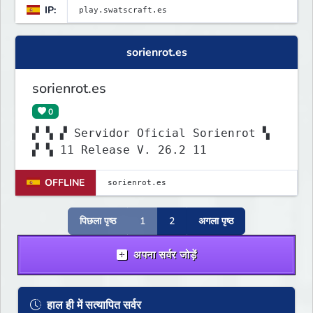
IP:
sorienrot.es
sorienrot.es
0
▞ ▚ ▞ Servidor Oficial Sorienrot ▚
▞ ▚ 11 Release V. 26.2 11
OFFLINE
पिछला पृष्ठ
1
2
अगला पृष्ठ
अपना सर्वर जोड़ें
हाल ही में सत्यापित सर्वर