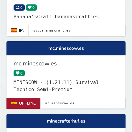
0
0
Banana'sCraft bananascraft.es
IP:
mc.minescow.es
mc.minescow.es
0
MINESCOW - (1.21.11) Survival
Tecnico Semi-Premium
OFFLINE
minecrafterhuf.es