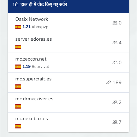
हाल ही में वोट किए गए सर्वर
Oasix Network
0
1.21
#boxpvp
server.edoras.es
4
mc.zapcon.net
0
1.19
#survival
mc.supercraft.es
189
mc.drmackiver.es
2
mc.nekobox.es
7