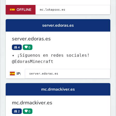
ABIERTOS! ¡Entra ya! [*] ✵
OFFLINE
server.edoras.es
server.edoras.es
4
0
✦ ¡Síguenos en redes sociales!
@EdorasMinecraft
IP:
mc.drmackiver.es
mc.drmackiver.es
2
0