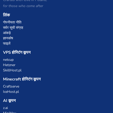
for those who come after
लिंक
गोपनीयता नीति
सर्वर सूची संग्रह
आंकड़े
ज्ञानकोष
फाइलें
VPS होस्टिंग कूपन
netcup
Hetzner
SkillHost.pl
Minecraft होस्टिंग कूपन
Craftserve
IceHost.pl
AI कूपन
z.ai