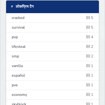
लोकप्रिय टैग
cracked
5
survival
5
pvp
4
lifesteal
2
smp
2
vanilla
1
español
1
pve
1
economy
1
skyblock
1