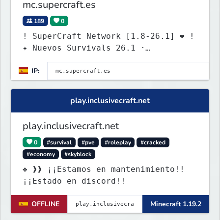
mc.supercraft.es
189
0
! SuperCraft Network [1.8-26.1] ❤ !
✦ Nuevos Survivals 26.1 ·
discord.supercraft.es
IP:
play.inclusivecraft.net
play.inclusivecraft.net
0
#survival
#pve
#roleplay
#cracked
#economy
#skyblock
❖ ❱❱ ¡¡Estamos en mantenimiento!!
¡¡Estado en discord!!
OFFLINE
Minecraft 1.19.2