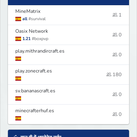
MineMatrix
1
all
#survival
Oasix Network
0
1.21
#boxpvp
play.mithrandircraft.es
0
play.zonecraft.es
180
sv.bananascraft.es
0
minecrafterhuf.es
0