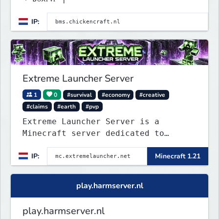
IP:
Extreme Launcher Server
1
0
#survival
#economy
#creative
#claims
#earth
#pvp
Extreme Launcher Server is a
Minecraft server dedicated to
testing Minecraft clients, catering
IP:
Minecraft 1.21
to casual players and enthusiasts
alike.
play.harmserver.nl
play.harmserver.nl