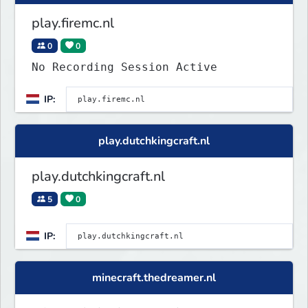
play.firemc.nl
0
0
No Recording Session Active
IP:
play.dutchkingcraft.nl
play.dutchkingcraft.nl
5
0
IP:
minecraft.thedreamer.nl