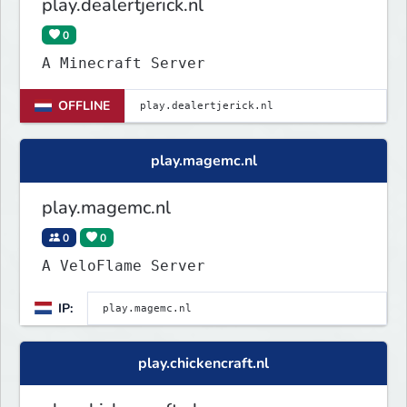
play.dealertjerick.nl
0
A Minecraft Server
OFFLINE
play.magemc.nl
play.magemc.nl
0
0
A VeloFlame Server
IP:
play.chickencraft.nl