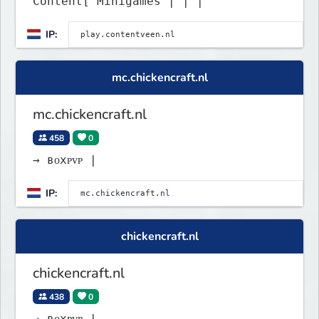
Content[ Minigames | | |
IP:
mc.chickencraft.nl
mc.chickencraft.nl
458
0
→ ʙᴏxᴘᴠᴘ |
IP:
chickencraft.nl
chickencraft.nl
438
0
→ ʙᴏxᴘᴠᴘ |