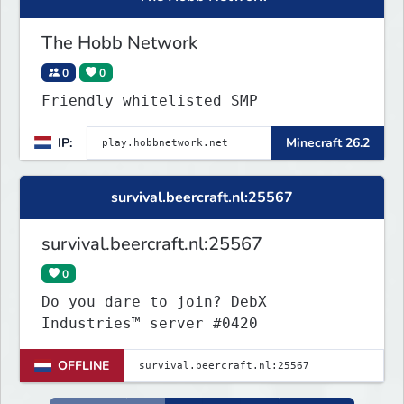
The Hobb Network
0
0
Friendly whitelisted SMP
IP:
Minecraft 26.2
survival.beercraft.nl:25567
survival.beercraft.nl:25567
0
Do you dare to join? DebX
Industries™ server #0420
OFFLINE