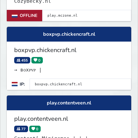
CozyBecky.nl
OFFLINE
boxpvp.chickencraft.nl
boxpvp.chickencraft.nl
455
0
→ ʙᴏxᴘᴠᴘ |
IP:
play.contentveen.nl
play.contentveen.nl
77
0