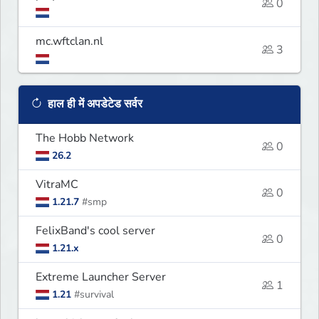
0
mc.wftclan.nl
3
हाल ही में अपडेटेड सर्वर
The Hobb Network
0
26.2
VitraMC
0
1.21.7
#smp
FelixBand's cool server
0
1.21.x
Extreme Launcher Server
1
1.21
#survival