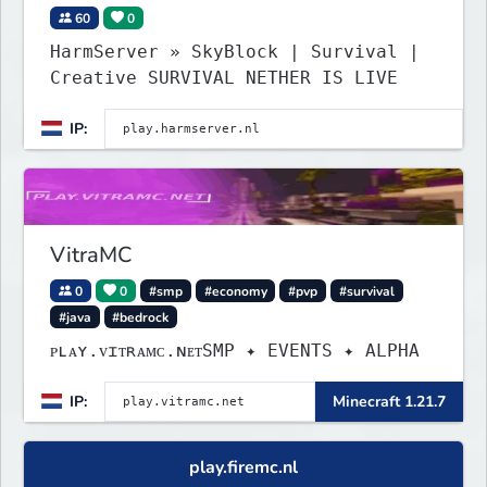
60
0
HarmServer » SkyBlock | Survival |
Creative SURVIVAL NETHER IS LIVE
IP:
VitraMC
0
0
#smp
#economy
#pvp
#survival
#java
#bedrock
ᴘʟᴀʏ.ᴠɪᴛʀᴀᴍᴄ.ɴᴇᴛSMP ✦ EVENTS ✦ ALPHA
IP:
Minecraft 1.21.7
play.firemc.nl