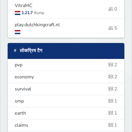
VitraMC
0
1.21.7
#smp
play.dutchkingcraft.nl
5
लोकप्रिय टैग
pvp
2
economy
2
survival
2
smp
1
earth
1
claims
1