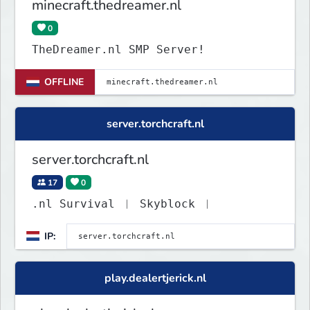
minecraft.thedreamer.nl
0
TheDreamer.nl SMP Server!
OFFLINE
server.torchcraft.nl
server.torchcraft.nl
17
0
.nl Survival ︱ Skyblock ︱
IP:
play.dealertjerick.nl