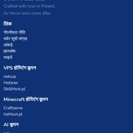
Crafted with love in Poland,
for those who come after
लिंक
गोपनीयता नीति
सर्वर सूची संग्रह
आंकड़े
ज्ञानकोष
फाइलें
VPS होस्टिंग कूपन
netcup
Hetzner
SkillHost.pl
Minecraft होस्टिंग कूपन
Craftserve
IceHost.pl
AI कूपन