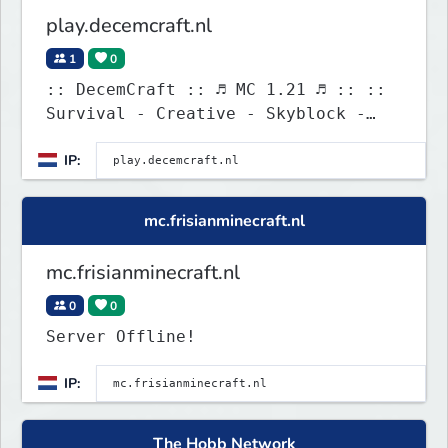
play.decemcraft.nl
1
0
:: DecemCraft :: ♬ MC 1.21 ♬ :: ::
Survival - Creative - Skyblock -
Minigames ::
IP:
mc.frisianminecraft.nl
mc.frisianminecraft.nl
0
0
Server Offline!
IP:
The Hobb Network