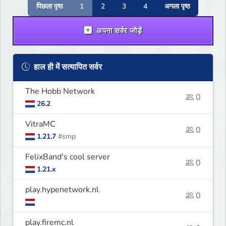
पिछला पृष्ठ
1
2
3
4
अगला पृष्ठ
अपना सर्वर जोड़ें
हाल ही में सत्यापित सर्वर
The Hobb Network
0
26.2
VitraMC
0
1.21.7
#smp
FelixBand's cool server
0
1.21.x
play.hypenetwork.nl
0
play.firemc.nl