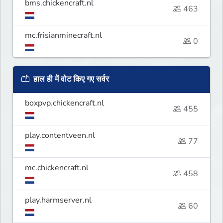
bms.chickencraft.nl
463
mc.frisianminecraft.nl
0
हाल ही में वोट किए गए सर्वर
boxpvp.chickencraft.nl
455
play.contentveen.nl
77
mc.chickencraft.nl
458
play.harmserver.nl
60