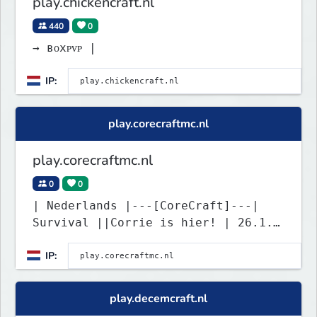
play.chickencraft.nl
440
0
→ ʙᴏxᴘᴠᴘ |
IP:
play.corecraftmc.nl
play.corecraftmc.nl
0
0
| Nederlands |---[CoreCraft]---|
Survival ||Corrie is hier! | 26.1.2
|Vind jij alle heads? |
IP:
play.decemcraft.nl