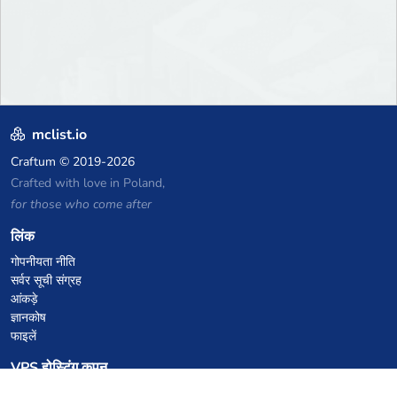
mclist.io
Craftum
© 2019-2026
Crafted with love in Poland,
for those who come after
लिंक
गोपनीयता नीति
सर्वर सूची संग्रह
आंकड़े
ज्ञानकोष
फाइलें
VPS होस्टिंग कूपन
netcup