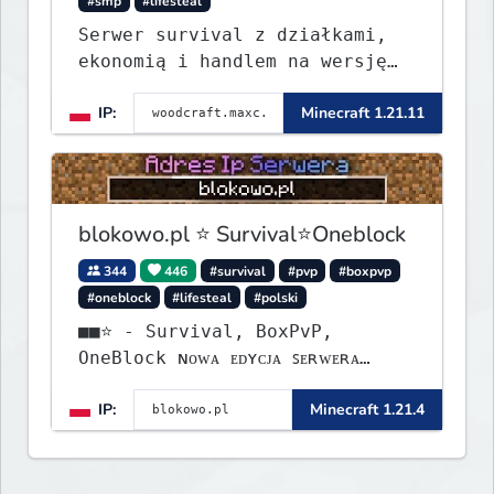
#smp
#lifesteal
Serwer survival z działkami,
ekonomią i handlem na wersję
1.8 - 26.1.1. Rekru ON
IP:
Minecraft 1.21.11
blokowo.pl ⭐ Survival⭐Oneblock
344
446
#survival
#pvp
#boxpvp
#oneblock
#lifesteal
#polski
■■⭐ - Survival, BoxPvP,
OneBlock ɴᴏᴡᴀ ᴇᴅʏᴄᴊᴀ ꜱᴇʀᴡᴇʀᴀ
ᴡʏꜱᴛᴀʀᴛᴏᴡᴀʟᴀ!
IP:
Minecraft 1.21.4