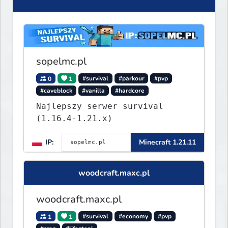
sopelmc.pl
0
1
#survival
#parkour
#pvp
#caveblock
#vanilla
#hardcore
Najlepszy serwer survival
(1.16.4-1.21.x)
IP:
Minecraft 1.21.11
woodcraft.maxc.pl
woodcraft.maxc.pl
1
1
#survival
#economy
#pvp