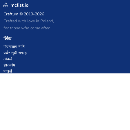
mclist.io
Craftum
© 2019-2026
Crafted with love in Poland,
for those who come after
लिंक
गोपनीयता नीति
सर्वर सूची संग्रह
आंकड़े
ज्ञानकोष
फाइलें
VPS होस्टिंग कूपन
netcup
Hetzner
SkillHost.pl
Minecraft होस्टिंग कूपन
Craftserve
IceHost.pl