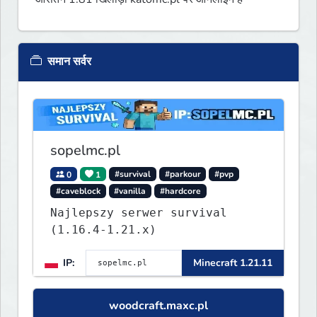
समान सर्वर
sopelmc.pl
0
1
#survival
#parkour
#pvp
#caveblock
#vanilla
#hardcore
Najlepszy serwer survival
(1.16.4-1.21.x)
IP:
Minecraft 1.21.11
woodcraft.maxc.pl