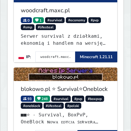
woodcraft.maxc.pl
0
1
#survival
#economy
#pvp
#smp
#lifesteal
Serwer survival z działkami,
ekonomią i handlem na wersję
1.8 - 26.1.1. Rekru ON
IP:
Minecraft 1.21.11
blokowo.pl ⭐ Survival⭐Oneblock
93
248
#survival
#pvp
#boxpvp
#oneblock
#lifesteal
#polski
■■⭐ - Survival, BoxPvP,
OneBlock ɴᴏᴡᴀ ᴇᴅʏᴄᴊᴀ ꜱᴇʀᴡᴇʀᴀ
ᴡʏꜱᴛᴀʀᴛᴏᴡᴀʟᴀ!