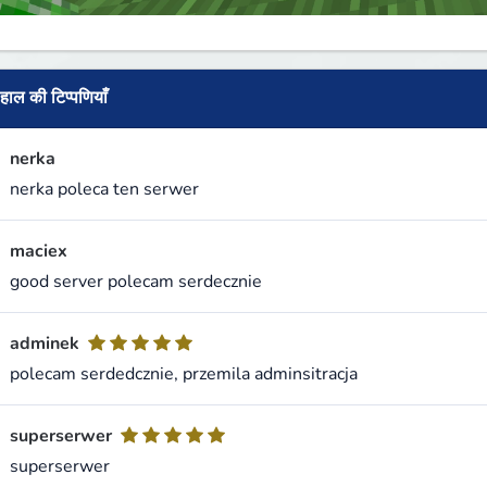
हाल की टिप्पणियाँ
nerka
nerka poleca ten serwer
maciex
good server polecam serdecznie
adminek
polecam serdedcznie, przemila adminsitracja
superserwer
superserwer