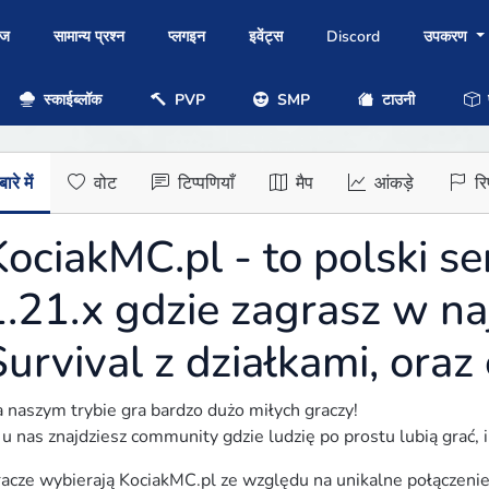
ोज
सामान्य प्रश्न
प्लगइन
इवेंट्स
Discord
उपकरण
स्काईब्लॉक
PVP
SMP
टाउनी
प
ारे में
वोट
टिप्पणियाँ
मैप
आंकड़े
रिप
KociakMC.pl - to polski s
1.21.x gdzie zagrasz w na
urvival z działkami, oraz
 naszym trybie gra bardzo dużo miłych graczy!

 u nas znajdziesz community gdzie ludzię po prostu lubią grać, 
acze wybierają KociakMC.pl ze względu na unikalne połączenie t