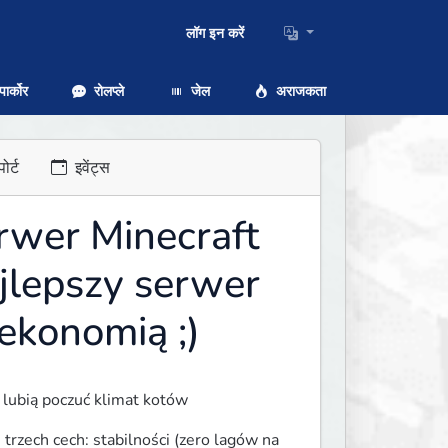
लॉग इन करें
ार्कोर
रोलप्ले
जेल
अराजकता
ोर्ट
इवेंट्स
erwer Minecraft
jlepszy serwer
 ekonomią ;)
i lubią poczuć klimat kotów 
rzech cech: stabilności (zero lagów na 