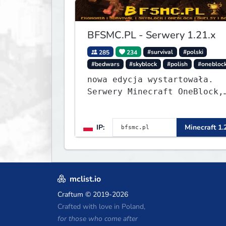
BFSMC.PL - Serwery 1.21.x
285
234
#survival
#polski
#bedwars
#skyblock
#polish
#onebloc
nowa edycja wystartowała.
Serwery Minecraft OneBlock,
Survival, SkyBlock, Duels,
RealLife, PVP, BedWars,
IP:
Minecraft 1.
kitpvp
mclist.io
Craftum
© 2019-2026
Crafted with love in Poland,
for those who come after