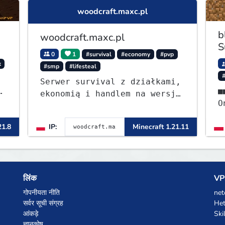
woodcraft.maxc.pl
b
woodcraft.maxc.pl
S
0
1
#survival
#economy
#pvp
k
#smp
#lifesteal
Serwer survival z działkami,
■■⭐ - S
ekonomią i handlem na wersję
OneB
1.8 - 26.1.1. Rekru ON
ᴡ
21.8
IP:
Minecraft 1.21.11
लिंक
VPS
गोपनीयता नीति
net
सर्वर सूची संग्रह
Het
आंकड़े
Ski
ज्ञानकोष