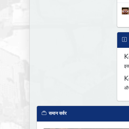
K
इस
K
औस
समान सर्वर