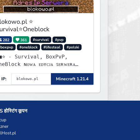
lokowo.pl ⭐
urvival⭐Oneblock
282
361
#survival
#pvp
#boxpvp
#oneblock
#lifesteal
#polski
urvival, BoxPvP,
lock ɴᴏᴡᴀ ᴇᴅʏᴄᴊᴀ ꜱᴇʀᴡᴇʀᴀ
ʏꜱᴛᴀʀᴛᴏᴡᴀʟᴀ!
IP:
Minecraft 1.21.4
 होस्टिंग कूपन
cup
zner
llHost.pl