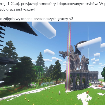
rsji 1.21.x), przyjaznej atmosfery i dopracowanych trybów. W 
żdy gracz jest ważny!