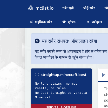
mclist.io
सर्वर सूची
जोड़ें सर्वर
ख
यादृच्छिक सर्वर
क्रैक्ड
सर्वाइवल
यह सर्वर संभवतः ऑफलाइन रहेगा
यह सर्वर काफी समय से ऑफलाइन है और संभावित रूप से 
केवल आर्काइव के माध्यम से पहुंच योग्य होगा।
straightup.minecraft.best
ब
No land claims, no map
Th
resets, no rules.
No Just Straight Up vanilla
st
Minecraft.
po
ma
SERVER IS OFFLINE