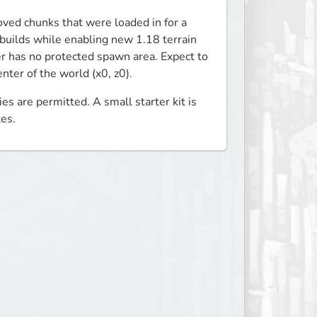
ved chunks that were loaded in for a 
 builds while enabling new 1.18 terrain 
r has no protected spawn area. Expect to 
nter of the world (x0, z0).
ies are permitted. A small starter kit is 
es. 