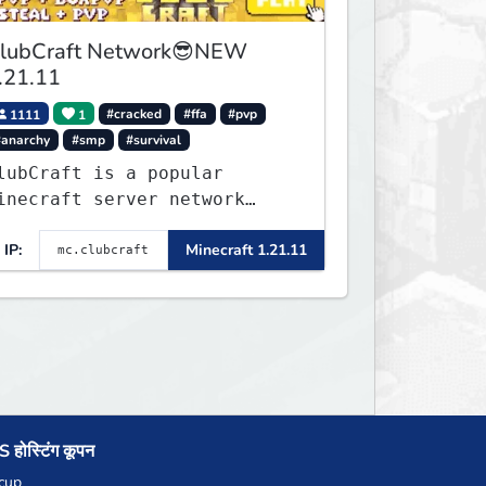
lubCraft Network😎NEW
.21.11
1111
1
#cracked
#ffa
#pvp
#anarchy
#smp
#survival
lubCraft is a popular
inecraft server network
ffering a variety of game
IP:
Minecraft 1.21.11
odes, including Survival,
ifesteal, FFA BoxPVP,
kyBlock, KitPVP and many
ore.
 होस्टिंग कूपन
cup