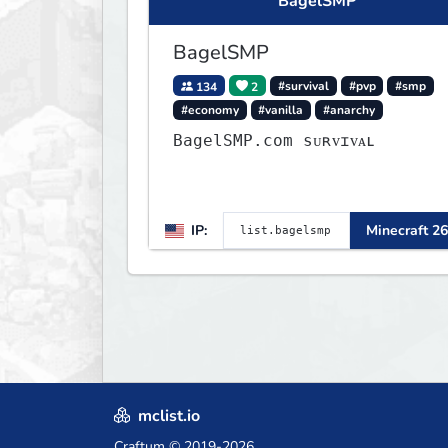
BagelSMP
BagelSMP
134
2
#survival
#pvp
#smp
#economy
#vanilla
#anarchy
BagelSMP.com ѕᴜʀᴠɪᴠᴀʟ
IP:
Minecraft 26
mclist.io
Craftum
© 2019-2026