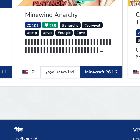
Minewind Anarchy
C
1
101
238
#anarchy
#survival
#smp
#pvp
#magic
#pve
▌▌▌▌▌▌▌▌▌▌▌▌▌▌▌▌▌▌▌▌▌▌▌▌▌▌▌▌
▌▌▌▌▌▌▌▌▌▌▌▌▌▌▌▌▌▌▌▌▌▌▌▌
C
▌▌▌▌▌▌▌▌▌▌▌▌▌▌▌▌▌▌▌▌▌▌▌▌▌▌▌▌
M
▌▌▌▌▌▌▌▌▌▌▌▌▌▌▌MINEWIND▌
o
.1.1
IP:
Minecraft 26.1.2
m
L
S
m
लिंक
VPS
गोपनीयता नीति
net