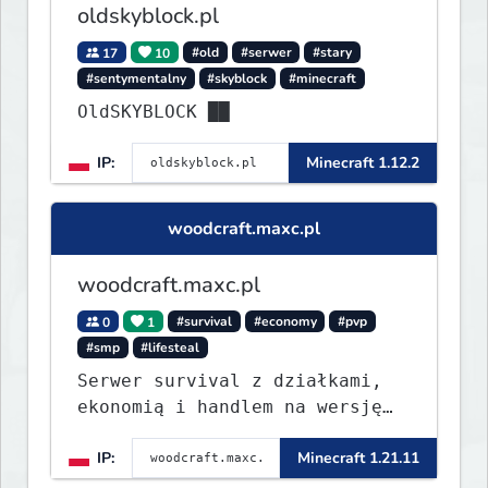
oldskyblock.pl
17
10
#old
#serwer
#stary
#sentymentalny
#skyblock
#minecraft
OldSKYBLOCK ██
IP:
Minecraft 1.12.2
woodcraft.maxc.pl
woodcraft.maxc.pl
0
1
#survival
#economy
#pvp
#smp
#lifesteal
Serwer survival z działkami,
ekonomią i handlem na wersję
1.8 - 26.1.1. Rekru ON
IP:
Minecraft 1.21.11