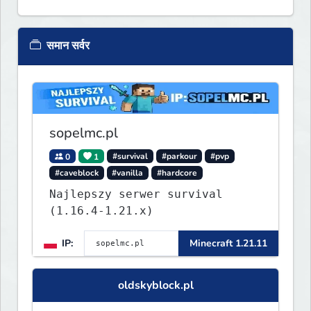
समान सर्वर
sopelmc.pl
0
1
#survival
#parkour
#pvp
#caveblock
#vanilla
#hardcore
Najlepszy serwer survival
(1.16.4-1.21.x)
IP:
Minecraft 1.21.11
oldskyblock.pl