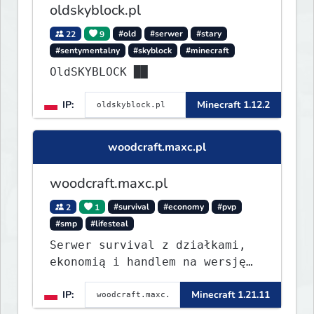
oldskyblock.pl
22
9
#old
#serwer
#stary
#sentymentalny
#skyblock
#minecraft
OldSKYBLOCK ██
IP:
Minecraft 1.12.2
woodcraft.maxc.pl
woodcraft.maxc.pl
2
1
#survival
#economy
#pvp
#smp
#lifesteal
Serwer survival z działkami,
ekonomią i handlem na wersję
1.8 - 26.1.1. Rekru ON
IP:
Minecraft 1.21.11