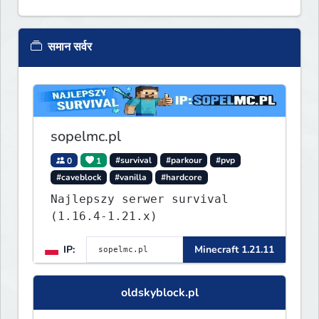
समान सर्वर
sopelmc.pl
0
1
#survival
#parkour
#pvp
#caveblock
#vanilla
#hardcore
Najlepszy serwer survival
(1.16.4-1.21.x)
IP:
Minecraft 1.21.11
oldskyblock.pl