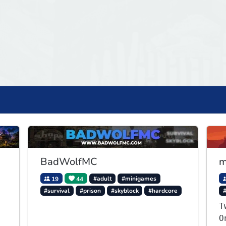
BadWolfMC
m
19
44
#adult
#minigames
#survival
#prison
#skyblock
#hardcore
T
O