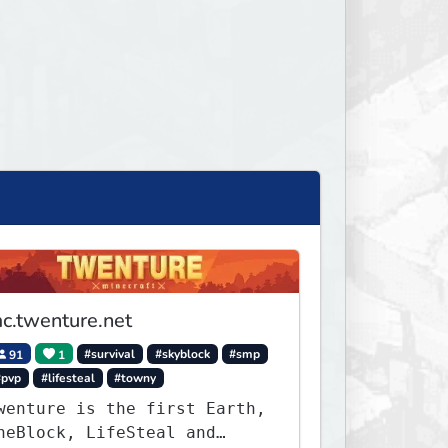
c.twenture.net
91
1
#survival
#skyblock
#smp
#pvp
#lifesteal
#towny
wenture is the first Earth,
neBlock, LifeSteal and