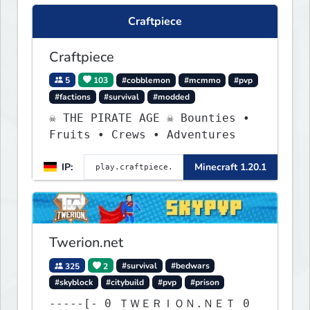
Craftpiece
Craftpiece
5
103
#cobblemon
#mcmmo
#pvp
#factions
#survival
#modded
☠ THE PIRATE AGE ☠ Bounties •
Fruits • Crews • Adventures
IP:
Minecraft 1.20.1
Twerion.net
325
2
#survival
#bedwars
#skyblock
#citybuild
#pvp
#prison
-----[- 0 ＴＷＥＲＩＯＮ.ＮＥＴ 0