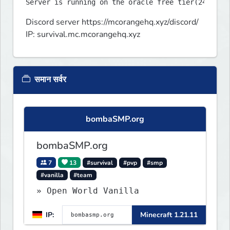
Discord server https://mcorangehq.xyz/discord/

IP: survival.mc.mcorangehq.xyz
समान सर्वर
bombaSMP.org
bombaSMP.org
7
13
#survival
#pvp
#smp
#vanilla
#team
» Open World Vanilla
IP:
Minecraft 1.21.11