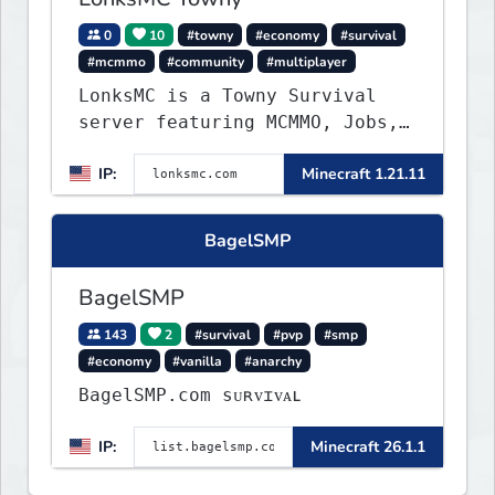
0
10
#towny
#economy
#survival
#mcmmo
#community
#multiplayer
LonksMC is a Towny Survival
server featuring MCMMO, Jobs,
free rank progression, and
IP:
Minecraft 1.21.11
weekly events. We focus on a
friendly community, balanced
economy, and long-term
BagelSMP
survival gameplay.
BagelSMP
143
2
#survival
#pvp
#smp
#economy
#vanilla
#anarchy
BagelSMP.com ѕᴜʀᴠɪᴠᴀʟ
IP:
Minecraft 26.1.1