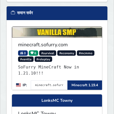
समान सर्वर
minecraft.sofurry.com
0
6
#survival
#economy
#mcmmo
#vanilla
#roleplay
SoFurry MineCraft Now in
1.21.10!!!
IP:
Minecraft 1.19.4
LonksMC Towny
LonksMC Towny