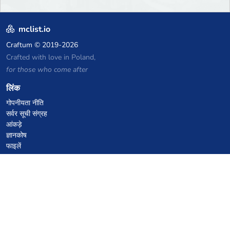
mclist.io
Craftum
© 2019-2026
Crafted with love in Poland,
for those who come after
लिंक
गोपनीयता नीति
सर्वर सूची संग्रह
आंकड़े
ज्ञानकोष
फाइलें
VPS होस्टिंग कूपन
netcup
Hetzner
SkillHost.pl
Minecraft होस्टिंग कूपन